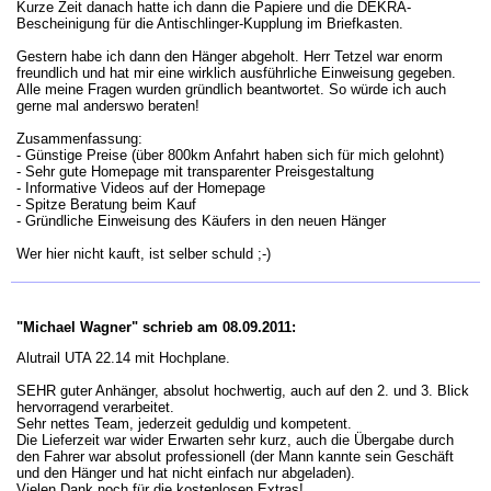
Kurze Zeit danach hatte ich dann die Papiere und die DEKRA-
Bescheinigung für die Antischlinger-Kupplung im Briefkasten.
Gestern habe ich dann den Hänger abgeholt. Herr Tetzel war enorm
freundlich und hat mir eine wirklich ausführliche Einweisung gegeben.
Alle meine Fragen wurden gründlich beantwortet. So würde ich auch
gerne mal anderswo beraten!
Zusammenfassung:
- Günstige Preise (über 800km Anfahrt haben sich für mich gelohnt)
- Sehr gute Homepage mit transparenter Preisgestaltung
- Informative Videos auf der Homepage
- Spitze Beratung beim Kauf
- Gründliche Einweisung des Käufers in den neuen Hänger
Wer hier nicht kauft, ist selber schuld ;-)
"Michael Wagner" schrieb am 08.09.2011:
Alutrail UTA 22.14 mit Hochplane.
SEHR guter Anhänger, absolut hochwertig, auch auf den 2. und 3. Blick
hervorragend verarbeitet.
Sehr nettes Team, jederzeit geduldig und kompetent.
Die Lieferzeit war wider Erwarten sehr kurz, auch die Übergabe durch
den Fahrer war absolut professionell (der Mann kannte sein Geschäft
und den Hänger und hat nicht einfach nur abgeladen).
Vielen Dank noch für die kostenlosen Extras!