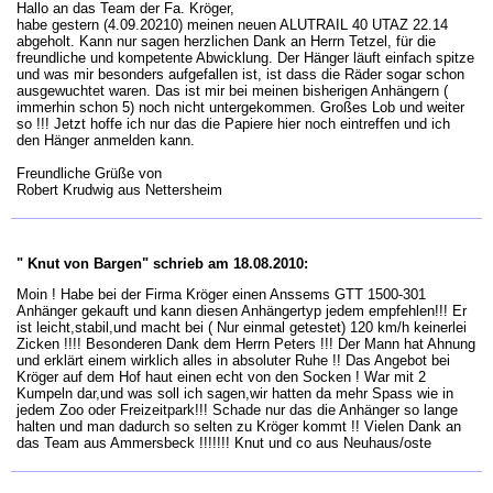
Hallo an das Team der Fa. Kröger,
habe gestern (4.09.20210) meinen neuen ALUTRAIL 40 UTAZ 22.14
abgeholt. Kann nur sagen herzlichen Dank an Herrn Tetzel, für die
freundliche und kompetente Abwicklung. Der Hänger läuft einfach spitze
und was mir besonders aufgefallen ist, ist dass die Räder sogar schon
ausgewuchtet waren. Das ist mir bei meinen bisherigen Anhängern (
immerhin schon 5) noch nicht untergekommen. Großes Lob und weiter
so !!! Jetzt hoffe ich nur das die Papiere hier noch eintreffen und ich
den Hänger anmelden kann.
Freundliche Grüße von
Robert Krudwig aus Nettersheim
" Knut von Bargen" schrieb am 18.08.2010:
Moin ! Habe bei der Firma Kröger einen Anssems GTT 1500-301
Anhänger gekauft und kann diesen Anhängertyp jedem empfehlen!!! Er
ist leicht,stabil,und macht bei ( Nur einmal getestet) 120 km/h keinerlei
Zicken !!!! Besonderen Dank dem Herrn Peters !!! Der Mann hat Ahnung
und erklärt einem wirklich alles in absoluter Ruhe !! Das Angebot bei
Kröger auf dem Hof haut einen echt von den Socken ! War mit 2
Kumpeln dar,und was soll ich sagen,wir hatten da mehr Spass wie in
jedem Zoo oder Freizeitpark!!! Schade nur das die Anhänger so lange
halten und man dadurch so selten zu Kröger kommt !! Vielen Dank an
das Team aus Ammersbeck !!!!!!! Knut und co aus Neuhaus/oste