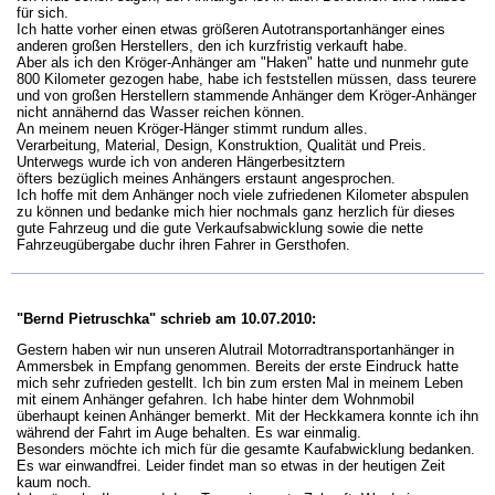
für sich.
Ich hatte vorher einen etwas größeren Autotransportanhänger eines
anderen großen Herstellers, den ich kurzfristig verkauft habe.
Aber als ich den Kröger-Anhänger am "Haken" hatte und nunmehr gute
800 Kilometer gezogen habe, habe ich feststellen müssen, dass teurere
und von großen Herstellern stammende Anhänger dem Kröger-Anhänger
nicht annähernd das Wasser reichen können.
An meinem neuen Kröger-Hänger stimmt rundum alles.
Verarbeitung, Material, Design, Konstruktion, Qualität und Preis.
Unterwegs wurde ich von anderen Hängerbesitztern
öfters bezüglich meines Anhängers erstaunt angesprochen.
Ich hoffe mit dem Anhänger noch viele zufriedenen Kilometer abspulen
zu können und bedanke mich hier nochmals ganz herzlich für dieses
gute Fahrzeug und die gute Verkaufsabwicklung sowie die nette
Fahrzeugübergabe duchr ihren Fahrer in Gersthofen.
"Bernd Pietruschka" schrieb am 10.07.2010:
Gestern haben wir nun unseren Alutrail Motorradtransportanhänger in
Ammersbek in Empfang genommen. Bereits der erste Eindruck hatte
mich sehr zufrieden gestellt. Ich bin zum ersten Mal in meinem Leben
mit einem Anhänger gefahren. Ich habe hinter dem Wohnmobil
überhaupt keinen Anhänger bemerkt. Mit der Heckkamera konnte ich ihn
während der Fahrt im Auge behalten. Es war einmalig.
Besonders möchte ich mich für die gesamte Kaufabwicklung bedanken.
Es war einwandfrei. Leider findet man so etwas in der heutigen Zeit
kaum noch.