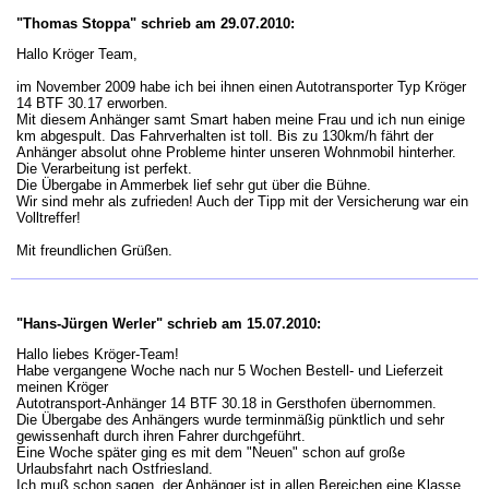
"Thomas Stoppa" schrieb am 29.07.2010:
Hallo Kröger Team,
im November 2009 habe ich bei ihnen einen Autotransporter Typ Kröger
14 BTF 30.17 erworben.
Mit diesem Anhänger samt Smart haben meine Frau und ich nun einige
km abgespult. Das Fahrverhalten ist toll. Bis zu 130km/h fährt der
Anhänger absolut ohne Probleme hinter unseren Wohnmobil hinterher.
Die Verarbeitung ist perfekt.
Die Übergabe in Ammerbek lief sehr gut über die Bühne.
Wir sind mehr als zufrieden! Auch der Tipp mit der Versicherung war ein
Volltreffer!
Mit freundlichen Grüßen.
"Hans-Jürgen Werler" schrieb am 15.07.2010:
Hallo liebes Kröger-Team!
Habe vergangene Woche nach nur 5 Wochen Bestell- und Lieferzeit
meinen Kröger
Autotransport-Anhänger 14 BTF 30.18 in Gersthofen übernommen.
Die Übergabe des Anhängers wurde terminmäßig pünktlich und sehr
gewissenhaft durch ihren Fahrer durchgeführt.
Eine Woche später ging es mit dem "Neuen" schon auf große
Urlaubsfahrt nach Ostfriesland.
Ich muß schon sagen, der Anhänger ist in allen Bereichen eine Klasse