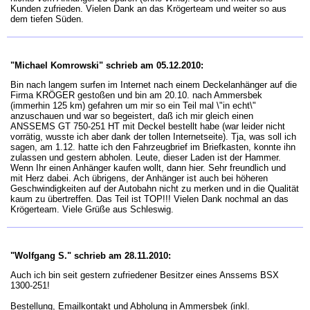
Kunden zufrieden. Vielen Dank an das Krögerteam und weiter so aus
dem tiefen Süden.
"Michael Komrowski" schrieb am 05.12.2010:
Bin nach langem surfen im Internet nach einem Deckelanhänger auf die
Firma KRÖGER gestoßen und bin am 20.10. nach Ammersbek
(immerhin 125 km) gefahren um mir so ein Teil mal \"in echt\"
anzuschauen und war so begeistert, daß ich mir gleich einen
ANSSEMS GT 750-251 HT mit Deckel bestellt habe (war leider nicht
vorrätig, wusste ich aber dank der tollen Internetseite). Tja, was soll ich
sagen, am 1.12. hatte ich den Fahrzeugbrief im Briefkasten, konnte ihn
zulassen und gestern abholen. Leute, dieser Laden ist der Hammer.
Wenn Ihr einen Anhänger kaufen wollt, dann hier. Sehr freundlich und
mit Herz dabei. Ach übrigens, der Anhänger ist auch bei höheren
Geschwindigkeiten auf der Autobahn nicht zu merken und in die Qualität
kaum zu übertreffen. Das Teil ist TOP!!! Vielen Dank nochmal an das
Krögerteam. Viele Grüße aus Schleswig.
"Wolfgang S." schrieb am 28.11.2010:
Auch ich bin seit gestern zufriedener Besitzer eines Anssems BSX
1300-251!
Bestellung, Emailkontakt und Abholung in Ammersbek (inkl.