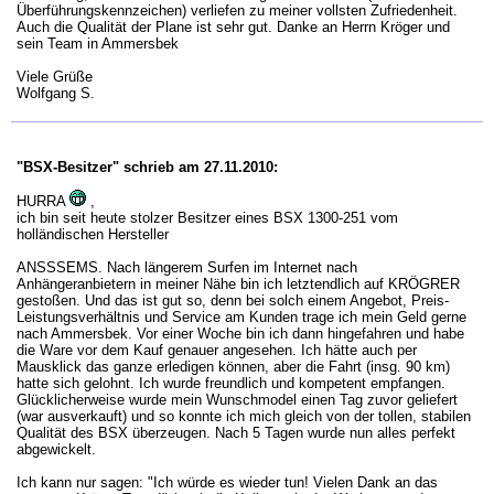
Überführungskennzeichen) verliefen zu meiner vollsten Zufriedenheit.
Auch die Qualität der Plane ist sehr gut. Danke an Herrn Kröger und
sein Team in Ammersbek
Viele Grüße
Wolfgang S.
"BSX-Besitzer" schrieb am 27.11.2010:
HURRA
,
ich bin seit heute stolzer Besitzer eines BSX 1300-251 vom
holländischen Hersteller
ANSSSEMS. Nach längerem Surfen im Internet nach
Anhängeranbietern in meiner Nähe bin ich letztendlich auf KRÖGRER
gestoßen. Und das ist gut so, denn bei solch einem Angebot, Preis-
Leistungsverhältnis und Service am Kunden trage ich mein Geld gerne
nach Ammersbek. Vor einer Woche bin ich dann hingefahren und habe
die Ware vor dem Kauf genauer angesehen. Ich hätte auch per
Mausklick das ganze erledigen können, aber die Fahrt (insg. 90 km)
hatte sich gelohnt. Ich wurde freundlich und kompetent empfangen.
Glücklicherweise wurde mein Wunschmodel einen Tag zuvor geliefert
(war ausverkauft) und so konnte ich mich gleich von der tollen, stabilen
Qualität des BSX überzeugen. Nach 5 Tagen wurde nun alles perfekt
abgewickelt.
Ich kann nur sagen: "Ich würde es wieder tun! Vielen Dank an das