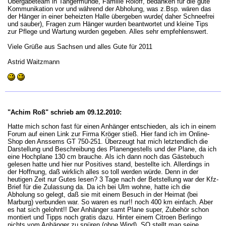
Übergabeteam in Tangermünde, Familie Roloff, bedanken für die gute
Kommunikation vor und während der Abholung, was z.Bsp. wären das
der Hänger in einer beheizten Halle übergeben wurde( daher Schneefrei
und sauber), Fragen zum Hänger wurden beantwortet und kleine Tips
zur Pflege und Wartung wurden gegeben. Alles sehr empfehlenswert.
Viele Grüße aus Sachsen und alles Gute für 2011
Astrid Waitzmann
"Achim Roß" schrieb am 09.12.2010:
Hatte mich schon fast für einen Anhänger entschieden, als ich in einem
Forum auf einen Link zur Firma Kröger stieß. Hier fand ich im Online-
Shop den Anssems GT 750-251. Überzeugt hat mich letztendlich die
Darstellung und Beschreibung des Planengestells und der Plane, da ich
eine Hochplane 130 cm brauche. Als ich dann noch das Gästebuch
gelesen hatte und hier nur Positives stand, bestellte ich. Allerdings in
der Hoffnung, daß wirklich alles so toll werden würde. Denn in der
heutigen Zeit nur Gutes lesen? 3 Tage nach der Betstellung war der Kfz-
Brief für die Zulassung da. Da ich bei Ulm wohne, hatte ich die
Abholung so gelegt, daß sie mit einem Besuch in der Heimat (bei
Marburg) verbunden war. So waren es nur!! noch 400 km einfach. Aber
es hat sich gelohnt!! Der Anhänger samt Plane super, Zubehör schon
montiert und Tipps noch gratis dazu. Hinter einem Citroen Berlingo
nichts vom Anhänger zu spüren (ohne Wind). SO stellt man seine