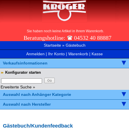
Sie haben noch keine Artikel in Ihrem Warenkorb.
Beratungshotline:
04532 40 88887
Startseite
»
Gästebuch
Anmelden
|
Ihr Konto
|
Warenkorb
|
Kasse
Verkaufsinformationen
Konfigurator starten
Erweiterte Suche »
Auswahl nach Anhänger Kategorie
Auswahl nach Hersteller
Gästebuch/Kundenfeedback