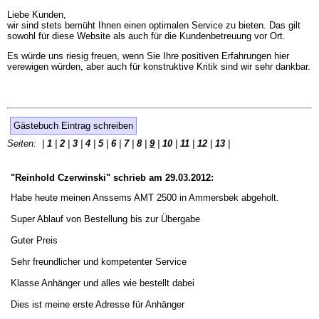
Liebe Kunden,
wir sind stets bemüht Ihnen einen optimalen Service zu bieten. Das gilt
sowohl für diese Website als auch für die Kundenbetreuung vor Ort.
Es würde uns riesig freuen, wenn Sie Ihre positiven Erfahrungen hier
verewigen würden, aber auch für konstruktive Kritik sind wir sehr dankbar.
Gästebuch Eintrag schreiben
Seiten: |
1
|
2
|
3
|
4
|
5
|
6
|
7
|
8
|
9
|
10
|
11
|
12
|
13
|
"Reinhold Czerwinski" schrieb am 29.03.2012:
Habe heute meinen Anssems AMT 2500 in Ammersbek abgeholt.
Super Ablauf von Bestellung bis zur Übergabe
Guter Preis
Sehr freundlicher und kompetenter Service
Klasse Anhänger und alles wie bestellt dabei
Dies ist meine erste Adresse für Anhänger