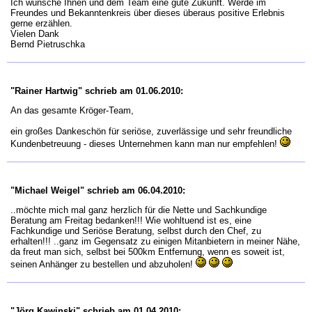
Ich wünsche Ihnen und dem Team eine gute Zukunft. Werde im
Freundes und Bekanntenkreis über dieses überaus positive Erlebnis
gerne erzählen.
Vielen Dank
Bernd Pietruschka
"Rainer Hartwig" schrieb am 01.06.2010:
An das gesamte Kröger-Team,
ein großes Dankeschön für seriöse, zuverlässige und sehr freundliche
Kundenbetreuung - dieses Unternehmen kann man nur empfehlen!
"Michael Weigel" schrieb am 06.04.2010:
..möchte mich mal ganz herzlich für die Nette und Sachkundige
Beratung am Freitag bedanken!!! Wie wohltuend ist es, eine
Fachkundige und Seriöse Beratung, selbst durch den Chef, zu
erhalten!!! ..ganz im Gegensatz zu einigen Mitanbietern in meiner Nähe,
da freut man sich, selbst bei 500km Entfernung, wenn es soweit ist,
seinen Anhänger zu bestellen und abzuholen!
"Jörg Kawinski" schrieb am 01.04.2010: