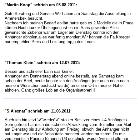
"Martin Koop" schrieb am 03.08.2011:
Gute Beratung und Service.Wir haben am Samstag die Ausstellung in
Ammersbek besucht.
Nachdem ich meinen Bedarf erklärt hatte gab es 2 Modelle die in Frage
kämen.Nach kurzer Überlegung ist es ein Saris geworden.Alles
gewünschte Zubehör war am Lager,am Dienstag konnte ich den
Anhänger abholen,alles war fertig montiert.Wir können die Fa.Kroeger
nur empfehlen.Preis und Leistung top,gutes Team.
"Thomas Klein" schrieb am 12.07.2011:
Besser und schneller kann das keiner:
Anhänger am Donnerstag abend online bestellt, am Samstag kam
schon der Brief, heute konnte ich den Anhänger (der auch noch nach
meinem Wünschen bestückt wurde) an einem Ort in meiner Nähe
abholen. Ganz großes Lob an die Organisatoren!!!
"S.Alexnat" schrieb am 11.06.2011:
Auch ich bin jetzt \\\"wieder\\\" stolzer Besitzer eines U4 Anhängers.
Sehr gefreut hat mich die schnelle Abwicklung vom Bestellen per Mail
am Dienstag bis zur Abholung am Freitag, obwohl der Anhänger nicht
auf Lager war und die Anbauteile montiert werden mussten! Da mir
versehentlich Papiere für einen U3 geschickt wurde (wir sind alle nur