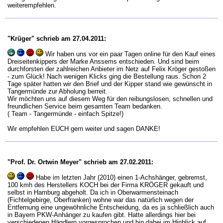
weiterempfehlen.
"Krüger" schrieb am 27.04.2011:
Wir haben uns vor ein paar Tagen online für den Kauf eines
Dreiseitenkippers der Marke Anssems entschieden. Und sind beim
durchforsten der zahlreichen Anbieter im Netz auf Felix Kröger gestoßen
- zum Glück! Nach wenigen Klicks ging die Bestellung raus. Schon 2
Tage später hatten wir den Brief und der Kipper stand wie gewünscht in
Tangermünde zur Abholung berreit.
Wir möchten uns auf diesem Weg für den reibungslosen, schnellen und
freundlichen Service beim gesamten Team bedanken.
( Team - Tangermünde - einfach Spitze!)
Wir empfehlen EUCH gern weiter und sagen DANKE!
"Prof. Dr. Ortwin Meyer" schrieb am 27.02.2011:
Habe im letzten Jahr (2010) einen 1-Achshänger, gebremst,
100 kmh des Herstellers KOCH bei der Firma KRÖGER gekauft und
selbst in Hamburg abgeholt. Da ich in Oberwarmensteinach
(Fichtelgebirge, Oberfranken) wohne war das natürlich wegen der
Entfernung eine ungewöhnliche Entscheidung, da es ja schließlich auch
in Bayern PKW-Anhänger zu kaufen gibt. Hatte allerdings hier bei
verschiedenen Händlern vorgesprochen und bin dabei im Hinblick auf