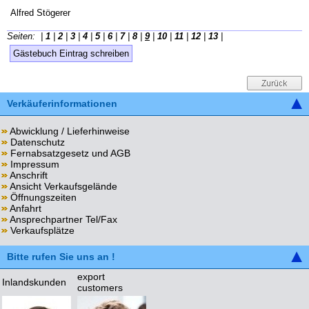
Alfred Stögerer
Seiten: |
1
|
2
|
3
|
4
|
5
|
6
|
7
|
8
|
9
|
10
|
11
|
12
|
13
|
Gästebuch Eintrag schreiben
Verkäuferinformationen
Abwicklung / Lieferhinweise
Datenschutz
Fernabsatzgesetz und AGB
Impressum
Anschrift
Ansicht Verkaufsgelände
Öffnungszeiten
Anfahrt
Ansprechpartner Tel/Fax
Verkaufsplätze
Bitte rufen Sie uns an !
export
Inlandskunden
customers