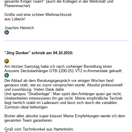
gesamte Kröger-Team!" (auch die Kollegen in der Werkstatt und
Planenmacher)
Grüße und eine schöen Weihnachtszeit
aus Lübeck!
Joachim Heinrich
"Jörg Dunker" schrieb am 04.10.2010:
Am letzten Samstag habe ich nach vorheriger Bestellung einen
Anssens Deckelanhänger GTB-1200-251 VT2 in Ammersbek gekauft.
Der Ablauf ab dem Beratungsgespräch vor einigen Wochen fand
genauso statt, wie es zuvor versprochen wurde. Absolut professionell
und zuverlässig. Vielen Dank dafür.
Und apropos "Straßenlage": Man spürt den Anhänger quasi gar nicht,
Unebenheiten interessieren ihn gar nicht. Meine empfindliche Technik
liegt herrlich stabil im Laderaum und lässt sich durch die variablen
Zurrösen ideal befestigen.
Bisher alles absolut super klasse! Meine Empfehlungen werde ich dem
gesamten Team garantieren.
Gruß vom Technikonkel aus Hartenholm.