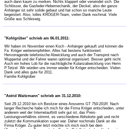
auch dann kaum zu merken. Nichts klappert oder verwindet sich. Die
Schlösser, die Gasfeder-Hebemechanik, der Deckel, also der ganze
Anhänger ist sehr solide gebaut und hat schon so manche Leute
begeistert. Also, tolles KRÖGER-Team, vielen Dank nochmal. Viele
Grüße aus Schleswig.
"Kohlgrüber" schrieb am 06.01.2011:
Wir haben im November einen Koch - Anhänger gekauft und können die
Fa. Kröger weiterempfehlen. Alles hat bestens funktioniert.
Hervorragende telefonische Abwicklung und auch der Transprot nach
Wuppertal und der Fahrer waren optimal organisiert. Besser geht nicht.
Auch ein hohes Lob für die nachträgliche Kulanzabwicklung von Herrn
P.Tetzel. Wir würden uns immer wieder für Kröger entscheiden. Vielen
Dank und alles gute für 2011.
Familie Kohlgrüber
"Astrid Waitzmann" schrieb am 31.12.2010:
Seit 29.12.2010 bin ich Besitzer eines Anssems GT 750-201R. Nach
langer Recherche habe ich mich für die Firma Kröger entschieden, unter
anderem weil der Internetauftritt sehr gut ist, das Preis-
Leistungsverhältnis stimmt, es verschiedene Abholorte gab und nicht
zuletzt die Kommunikation super war. Daher nochmals Dank an die
Firma Kröger. Zu guter letzt möchte ich mich noch bei dem