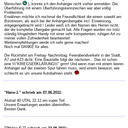
Menschen
), konnte ich den Anhänger nicht vorher anmelden. Die
Überführung mit einem Überführungskennzeichen war aber völlig
Problemlos.
Erwähnen möchte ich nochmal die Freundlichkeit die einem sowohl am
Bürotresen, als auch bei der Anhängerübergabe incl. Einweisung,
entgegengebracht wird ! Leider weiß ich den Namen des Herren nicht,
der die komplette Übergabe gemacht hat. Alle Fragen wurden mir trotz
ständig klingelndem Handy mit einer sehr kompetenten, ruhigen Art zu
meiner vollen Zufriedenheit beantwortet!
Weiterempfehlungen werde ich sehr gerne machen!
Noch mal DANKE für alles.
Die Rückfahrt am Freitag- Nachmittag: Feierabendverkehr in der Stadt,
A7 und A23 dicht. Eine Baustelle folgt der nächsten... Das ist schon
eine \\\"KRIEGSERKLÄRUNG\\\" grrrrr! Und wenn man mit einem leeren
Anhänger auf der zweiten Spur fahren muss, wird einem bewusst, wie
schlecht es um unsere Autobahnen steht.
"Hans-J." schrieb am 07.06.2011:
Alutrail 40 UTAL 22.12 ein super Teil.
Unsere Erwartungen wurden übertroffen.
Besten Dank.