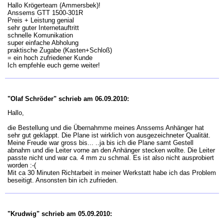
Hallo Krögerteam (Ammersbek)!
Anssems GTT 1500-301R
Preis + Leistung genial
sehr guter Internetauftritt
schnelle Komunikation
super einfache Abholung
praktische Zugabe (Kasten+Schloß)
= ein hoch zufriedener Kunde
Ich empfehle euch gerne weiter!
"Olaf Schröder" schrieb am 06.09.2010:
Hallo,
die Bestellung und die Übernahmme meines Anssems Anhänger hat
sehr gut geklappt. Die Plane ist wirklich von ausgezeichneter Qualität.
Meine Freude war gross bis... ..ja bis ich die Plane samt Gestell
abnahm und die Leiter vorne an den Anhänger stecken wollte. Die Leiter
passte nicht und war ca. 4 mm zu schmal. Es ist also nicht ausprobiert
worden :-(
Mit ca 30 Minuten Richtarbeit in meiner Werkstatt habe ich das Problem
beseitigt. Ansonsten bin ich zufrieden.
"Krudwig" schrieb am 05.09.2010: