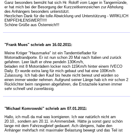
Ganz besonders bemüht hat sich Hr. Roloff vom Lager in Tangermünde,
er hat mich bei der Besorgung der Kurzzeitkennzeichen zur Abholung
des Anhängers besonders unterstützt.
Herzlichen Dank für die tolle Abwicklung und Unterstützung - WIRKLICH
EMPFEHLENSWERT!!!!
Schöne Grüße aus Österreich!!!
"Frank Mues" schrieb am 16.02.2011:
Meine Kröger "Hausmarke" ist ein Tandemtieflader für
Motorradtrandporte. Er ist nun schon 20 Mal nach Italien und zurück
gefahren. Leer läuft er ohne pendeln 130Km/h,
beladen mit 8 Motorrädern locker noch 115Km/h hinter einem IVECO
Daily. Er wurde extra lang für mich gebaut und hat eine 100Km/h
Zulassung. Ich hab den Kauf bis heute nicht bereut und würden so
einen immer wieder nehmen. Aufgrund seiner Länge hab ich mir schon 2
Rücklichter beim rangieren abgefahren, die Erstazteile kamen immer
sehr schnell und zuverlässig.
"Michael Komrowski" schrieb am 07.01.2011:
Hallo, ich muß da mal was korrigieren. Ich war natürlich nicht am
20.10., sondern am 20.11. in Ammersbek. Hätte ja sonst ganz schön
lange mit dem Fahrzeugbrief gedauert. Ach übrigens, habe den
Anhänger mehrfach mit maximaler Belastung bewegt und das Teil ist