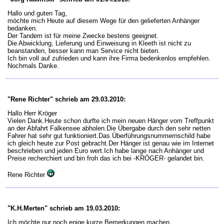
Hallo und guten Tag,
möchte mich Heute auf diesem Wege für den gelieferten Anhänger
bedanken.
Der Tandem ist für meine Zwecke bestens geeignet.
Die Abwicklung, Lieferung und Einweisung in Kleeth ist nicht zu
beanstanden, besser kann man Service nicht bieten.
Ich bin voll auf zufrieden und kann ihre Firma bedenkenlos empfehlen.
Nochmals Danke.
"Rene Richter" schrieb am 29.03.2010:
Hallo Herr Kröger
Vielen Dank.Heute schon durfte ich mein neuen Hänger vom Treffpunkt
an der Abfahrt Falkensee abholen.Die Übergabe durch den sehr netten
Fahrer hat sehr gut funktioniert.Das Überführungsnummernschild habe
ich gleich heute zur Post gebracht.Der Hänger ist genau wie im Internet
beschrieben und jeden Euro wert.Ich habe lange nach Anhänger und
Preise recherchiert und bin froh das ich bei -KRÖGER- gelandet bin.
Rene Richter
"K.H.Merten" schrieb am 19.03.2010:
Ich möchte nur noch enige kurze Bemerkungen machen.