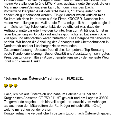
meine Vorstellungen (grüne LKW-Plane, qualitativ gute Spriegel, die ein
Mann montieren/demontieren kann, lichtdurchlässiges Dach,
Vorderwand klappbar, Alu/Edelstahl-Chassis, Stützen) leider nicht
sonderlich gut behandelt worden. Einige Händler waren wirklich mies.
So kam ich dann im Internet auf die Firma KRÖGER. Nachdem ich
meine Vorstellungen per Mail an die Firma mitgeteilt hatte, gab es gleich
am nächsten Tag Telephonkontakt, der so effizient war, dass der
Auftrag unmittelbar erteilt werden konnte. Nun zum Anhänger: Er ist in
jeder Beziehung ein Glückskauf und es gibt nichts zu kritisieren. Alle
Zusagen und Absprachen waren zutreffend. Die Übergabe war ebenfalls
perfekt. Wir haben die Abholung des Anhängers mit Übernachtungen in
Norderstedt und der Lüneburger Heide verbunden.
Zusammenfassung: Überaus freundliche, kompetente Top-Beratung -
beste Kundenorientierung - Super Qualität und Ausstattung - sehr gutes
Preis/Leistungsverhältnis - Absolut empfehlenswert - der weiteste Weg
lohnt sich - vielen Dank!
"Johann P. aus Österreich" schrieb am 18.02.2011:
Hallo, ich bin aus Österreich und habe im Februar 2011 bei der Fa.
Kröger einen Anssems GT 750-211 HT gekauft und am Lager in 39590
Tangermünde abgeholt. Ich bin voll begeistert, sowohl vom Anhänger,
als auch von den Mitarbeitern der Fa. Kröger (einschließlich Chef),
welche mir schon bei der ersten
Kontaktaufnahme verbindliche Infos zum Export nach Österreich gaben.