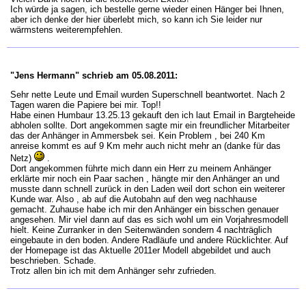
Ich würde ja sagen, ich bestelle gerne wieder einen Hänger bei Ihnen,
aber ich denke der hier überlebt mich, so kann ich Sie leider nur
wärmstens weiterempfehlen.
"Jens Hermann" schrieb am 05.08.2011:
Sehr nette Leute und Email wurden Superschnell beantwortet. Nach 2
Tagen waren die Papiere bei mir. Top!!
Habe einen Humbaur 13.25.13 gekauft den ich laut Email in Bargteheide
abholen sollte. Dort angekommen sagte mir ein freundlicher Mitarbeiter
das der Anhänger in Ammersbek sei. Kein Problem , bei 240 Km
anreise kommt es auf 9 Km mehr auch nicht mehr an (danke für das
Netz)
.
Dort angekommen führte mich dann ein Herr zu meinem Anhänger
erklärte mir noch ein Paar sachen , hängte mir den Anhänger an und
musste dann schnell zurück in den Laden weil dort schon ein weiterer
Kunde war. Also , ab auf die Autobahn auf den weg nachhause
gemacht. Zuhause habe ich mir den Anhänger ein bisschen genauer
angesehen. Mir viel dann auf das es sich wohl um ein Vorjahresmodell
hielt. Keine Zurranker in den Seitenwänden sondern 4 nachträglich
eingebaute in den boden. Andere Radläufe und andere Rücklichter. Auf
der Homepage ist das Aktuelle 2011er Modell abgebildet und auch
beschrieben. Schade.
Trotz allen bin ich mit dem Anhänger sehr zufrieden.