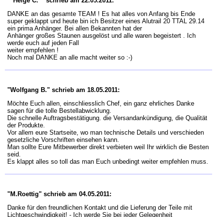
""Helge C."" schrieb am 22.05.2011:
DANKE an das gesamte TEAM ! Es hat alles von Anfang bis Ende
super geklappt und heute bin ich Besitzer eines Alutrail 20 TTAL 29.14
ein prima Anhänger. Bei allen Bekannten hat der
Anhänger großes Staunen ausgelöst und alle waren begeistert . Ich
werde euch auf jeden Fall
weiter empfehlen !
Noch mal DANKE an alle macht weiter so :-)
"Wolfgang B." schrieb am 18.05.2011:
Möchte Euch allen, einschliesslich Chef, ein ganz ehrliches Danke
sagen für die tolle Bestellabwicklung.
Die schnelle Auftragsbestätigung. die Versandankündigung, die Qualität
der Produkte.
Vor allem eure Startseite, wo man technische Details und verschieden
gesetzliche Vorschriften einsehen kann.
Man sollte Eure Mitbewerber direkt verbieten weil Ihr wirklich die Besten
seid.
Es klappt alles so toll das man Euch unbedingt weiter empfehlen muss.
"M.Roettig" schrieb am 04.05.2011:
Danke für den freundlichen Kontakt und die Lieferung der Teile mit
Lichtgeschwindigkeit! - Ich werde Sie bei jeder Gelegenheit