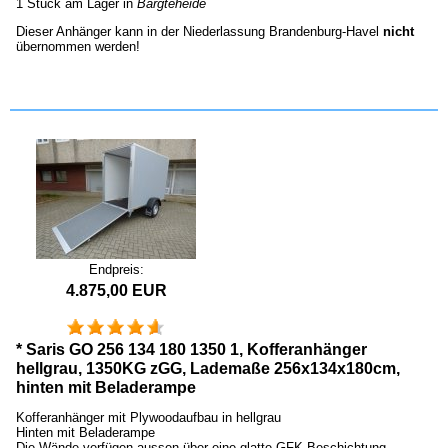
1 Stück am Lager in
Bargteheide
Dieser Anhänger kann in der Niederlassung Brandenburg-Havel
nicht
übernommen werden!
Endpreis:
4.875,00 EUR
* Saris GO 256 134 180 1350 1, Kofferanhänger
hellgrau, 1350KG zGG, Lademaße 256x134x180cm,
hinten mit Beladerampe
Kofferanhänger mit Plywoodaufbau in hellgrau
Hinten mit Beladerampe
Die Wände verfügen aussen über eine glatte GFK Beschichtung.