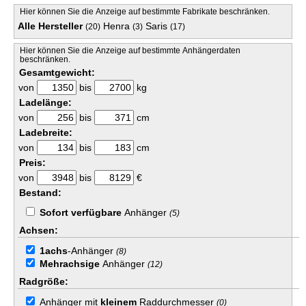
Hier können Sie die Anzeige auf bestimmte Fabrikate beschränken.
Alle Hersteller
Henra
Saris
(20)
(3)
(17)
Hier können Sie die Anzeige auf bestimmte Anhängerdaten
beschränken.
Gesamtgewicht:
von
bis
kg
Ladelänge:
von
bis
cm
Ladebreite:
von
bis
cm
Preis:
von
bis
€
Bestand:
Sofort verfügbare
Anhänger
(5)
Achsen:
1achs
-Anhänger
(8)
Mehrachsige
Anhänger
(12)
Radgröße:
Anhänger mit
kleinem
Raddurchmesser
(0)