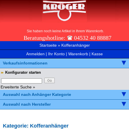
Sie haben noch keine Artikel in Ihrem Warenkorb.
Beratungshotline:
04532 40 88887
Startseite
»
Kofferanhänger
Anmelden
|
Ihr Konto
|
Warenkorb
|
Kasse
Verkaufsinformationen
Konfigurator starten
Erweiterte Suche »
Auswahl nach Anhänger Kategorie
Auswahl nach Hersteller
Kategorie: Kofferanhänger