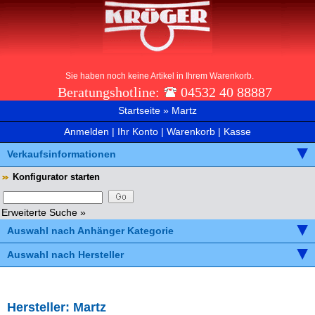
Sie haben noch keine Artikel in Ihrem Warenkorb.
Beratungshotline:
04532 40 88887
Startseite
»
Martz
Anmelden
|
Ihr Konto
|
Warenkorb
|
Kasse
Verkaufsinformationen
Konfigurator starten
Erweiterte Suche »
Auswahl nach Anhänger Kategorie
Auswahl nach Hersteller
Hersteller: Martz