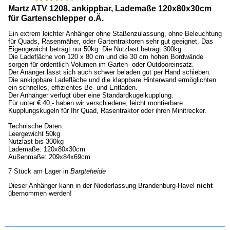
Martz ATV 1208, ankippbar, Lademaße 120x80x30cm
für Gartenschlepper o.Ä.
Ein extrem leichter Anhänger ohne Staßenzulassung, ohne Beleuchtung
für Quads, Rasenmäher, oder Gartentraktoren sehr gut geeignet. Das
Eigengewicht beträgt nur 50kg. Die Nutzlast beträgt 300kg
Die Ladefläche von 120 x 80 cm und die 30 cm hohen Bordwände
sorgen für ordentlich Volumen im Garten- oder Outdooreinsatz.
Der Anänger lässt sich auch schwer beladen gut per Hand schieben.
Die ankippbare Ladefläche und die klappbare Hinterwand ermöglichten
ein schnelles, effizientes Be- und Entladen.
Der Anhänger verfügt über eine Standardkugelkupplung.
Für unter € 40,- haben wir verschiedene, leicht montierbare
Kupplungskugeln für Ihr Quad, Rasentraktor oder ihren Minitrecker.
Technische Daten:
Leergewicht 50kg
Nutzlast bis 300kg
Lademaße: 120x80x30cm
Außenmaße: 209x84x69cm
7 Stück am Lager in
Bargteheide
Dieser Anhänger kann in der Niederlassung Brandenburg-Havel
nicht
übernommen werden!