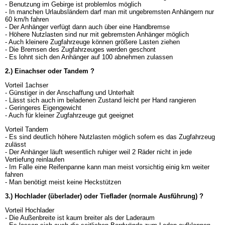
- Benutzung im Gebirge ist problemlos möglich
- In manchen Urlaubsländern darf man mit ungebremsten Anhängern nur
60 km/h fahren
- Der Anhänger verfügt dann auch über eine Handbremse
- Höhere Nutzlasten sind nur mit gebremsten Anhänger möglich
- Auch kleinere Zugfahrzeuge können größere Lasten ziehen
- Die Bremsen des Zugfahrzeuges werden geschont
- Es lohnt sich den Anhänger auf 100 abnehmen zulassen
2.) Einachser oder Tandem ?
Vorteil 1achser
- Günstiger in der Anschaffung und Unterhalt
- Lässt sich auch im beladenen Zustand leicht per Hand rangieren
- Geringeres Eigengewicht
- Auch für kleiner Zugfahrzeuge gut geeignet
Vorteil Tandem
- Es sind deutlich höhere Nutzlasten möglich sofern es das Zugfahrzeug
zulässt
- Der Anhänger läuft wesentlich ruhiger weil 2 Räder nicht in jede
Vertiefung reinlaufen
- Im Falle eine Reifenpanne kann man meist vorsichtig einig km weiter
fahren
- Man benötigt meist keine Heckstützen
3.) Hochlader (überlader) oder Tieflader (normale Ausführung) ?
Vorteil Hochlader
- Die Außenbreite ist kaum breiter als der Laderaum