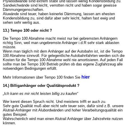
Plywoodwände sind extrem stabil und lassen wenig Kondensbildung zu.
Sandwichwände sind leicht, verrotten nicht und haben sogar gewisse
Dämmungeigenschaften.
Aluwände sind teuer, haben keinerlei Dämmung, lassen am ehesten
Kondensbildung zu, sind dafür aber sehr leicht, halten fast ewig und
sehen sehr wertig aus.
13.) Tempo 100 oder nicht ?
Die Tempo 100 Abnahme macht meist nur bei gebremsten Anhängern
richtig Sinn, weil man ungebremste Anhänger i.d.R sehr stark ablasten
müsste.
Wenn man täglich mit dem Anhänger auf der Autobahn ist, ist die Tempo
100 Abnahme sinnvoll. Für gelegentliche Autobahnfahrten werden sich die
Kosten für die Tempo 100 Abnahme wohl nie amortisieren. Auf jeden Fall
sollte man bei Tempo 100 Betrieb prüfen ob das eigene Zugfahrzeug alle
notwendigen Bedingungen erfüllt.
hier
Mehr Informationen über Tempo 100 finden Sie
14.) Billiganhänger oder Qualitätsprodukt ?
„Ich kann es mir nicht leisten billig zu kaufen“
Wer kennt diesen Spruch nicht. Und meistens trifft er auch zu.
Sehr gute Qualität muß aber nicht sehr teuer sein, dafür sind z.B. unsere
Alutrail-Anhänger mit Alubordwänden und hoher Verarbeitungsqualität ein
gutes Beispiel.
Wahrscheinlich wird man einen Alutrail Anhänger über Jahrzehnte nutzen
können.