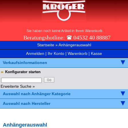
Sie haben noch keine Artikel in Ihrem Warenkorb.
Beratungshotline:
04532 40 88887
Startseite
»
Anhängerauswahl
Anmelden
|
Ihr Konto
|
Warenkorb
|
Kasse
Verkaufsinformationen
Konfigurator starten
Erweiterte Suche »
Auswahl nach Anhänger Kategorie
Auswahl nach Hersteller
Anhängerauswahl