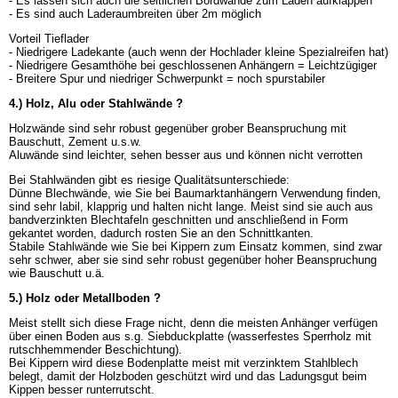
- Es lassen sich auch die seitlichen Bordwände zum Laden aufklappen
- Es sind auch Laderaumbreiten über 2m möglich
Vorteil Tieflader
- Niedrigere Ladekante (auch wenn der Hochlader kleine Spezialreifen hat)
- Niedrigere Gesamthöhe bei geschlossenen Anhängern = Leichtzügiger
- Breitere Spur und niedriger Schwerpunkt = noch spurstabiler
4.) Holz, Alu oder Stahlwände ?
Holzwände sind sehr robust gegenüber grober Beanspruchung mit
Bauschutt, Zement u.s.w.
Aluwände sind leichter, sehen besser aus und können nicht verrotten
Bei Stahlwänden gibt es riesige Qualitätsunterschiede:
Dünne Blechwände, wie Sie bei Baumarktanhängern Verwendung finden,
sind sehr labil, klapprig und halten nicht lange. Meist sind sie auch aus
bandverzinkten Blechtafeln geschnitten und anschließend in Form
gekantet worden, dadurch rosten Sie an den Schnittkanten.
Stabile Stahlwände wie Sie bei Kippern zum Einsatz kommen, sind zwar
sehr schwer, aber sie sind sehr robust gegenüber hoher Beanspruchung
wie Bauschutt u.ä.
5.) Holz oder Metallboden ?
Meist stellt sich diese Frage nicht, denn die meisten Anhänger verfügen
über einen Boden aus s.g. Siebduckplatte (wasserfestes Sperrholz mit
rutschhemmender Beschichtung).
Bei Kippern wird diese Bodenplatte meist mit verzinktem Stahlblech
belegt, damit der Holzboden geschützt wird und das Ladungsgut beim
Kippen besser runterrutscht.