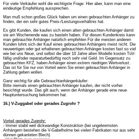
Für viele Verkäufer wohl die wichtigste Frage. Hier aber, kann man eine
eindeutige Empfehlung aussprechen.
Man muß schon großes Glück haben um einen gebrauchten Anhänger zu
finden, der ein sehr gutes Preis-/Leistungsverhältnis hat.
Es gibt Kunden, die kaufen sich einen alten gebrauchten Anhänger damit
sie am Wochenende was zu basteln haben. Für diesen Kundenkreis kann
man gebrauchte Anhänger natürlich empfehlen Für die meisten anderen
Kunden lohnt sich der Kauf eines gebrauchten Anhängers meist nicht. Die
neuwertigen oder gut erhaltenen gebrauchten Anhänger kosten fast so viel
wie bei uns Neue, und selbst die über 10 Jahre alten Modelle kosten TüV-
fällig und/oder reparaturbedürftig noch sehr viel Geld. Im Gegensatz zu
gebrauchten KFZ, haben Anhänger einen extrem niedrigen Wertverlust.
Das ist für Sie nur von Vorteil wenn Sie einen gebrauchten Anhänger in
Zahlung geben wollen.
Ganz wichtig für alle Gebrauchtanhängerkäufer:
Bitte niemals einen gebrauchten Anhänger kaufen, der nicht vorher
besichtigt wurde. Das gilt auch, wenn der Anhänger gerade eine neue
Hauptuntersuchung bekommen hat.
16.) V-Zuggabel oder gerades Zugrohr ?
Vorteil gerades Zugrohr:
- Immer stabil weil dickwandige Konstruktion (bei ungebremsten
Anhängern bestehen die V-Gabelholme bei vielen Fabrikaten nur aus sehr
dünnen gekanteten Blech)