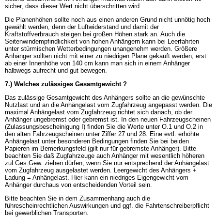
sicher, dass dieser Wert nicht überschritten wird.
Die Planenhöhen sollte noch aus einen anderen Grund nicht unnötig hoch
gewählt werden, denn der Luftwiderstand und damit der
Kraftstoffverbrauch steigen bei großen Höhen stark an. Auch die
Seitenwindempfindlichkeit von hohen Anhängern kann bei Leerfahrten
unter stürmischen Wetterbedingungen unangenehm werden. Größere
Anhänger sollten nicht mit einer zu niedrigen Plane gekauft werden, erst
ab einer Innenhöhe von 140 cm kann man sich in einem Anhänger
halbwegs aufrecht und gut bewegen.
7.) Welches zulässiges Gesamtgewicht ?
Das zulässige Gesamtgewicht des Anhängers sollte an die gewünschte
Nutzlast und an die Anhängelast vom Zugfahrzeug angepasst werden. Die
maximal Anhängelast vom Zugfahrzeug richtet sich danach, ob der
Anhänger ungebremst oder gebremst ist. In den neuen Fahrzeugscheinen
(Zulassungsbescheinigung I) finden Sie die Werte unter O.1 und O.2 in
den alten Fahrzeugscheinen unter Ziffer 27 und 28. Eine evtl. erhöhte
Anhängelast unter besonderen Bedingungen finden Sie bei beiden
Papieren im Bemerkungsfeld (gilt nur für gebremste Anhänger). Bitte
beachten Sie daß Zugfahrzeuge auch Anhänger mit wesentlich höheren
zul.Ges.Gew. ziehen dürfen, wenn Sie nur entsprechend der Anhängelast
vom Zugfahrzeug ausgelastet werden. Leergewicht des Anhängers +
Ladung = Anhängelast. Hier kann ein niedriges Eigengewicht vom
Anhänger durchaus von entscheidenden Vorteil sein.
Bitte beachten Sie in dem Zusammenhang auch die
führescheinrechtlichen Auswirkungen und ggf. die Fahrtenschreiberpflicht
bei gewerblichen Transporten.