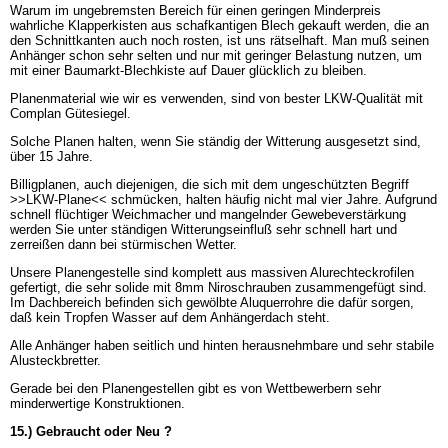
Warum im ungebremsten Bereich für einen geringen Minderpreis
wahrliche Klapperkisten aus schafkantigen Blech gekauft werden, die an
den Schnittkanten auch noch rosten, ist uns rätselhaft. Man muß seinen
Anhänger schon sehr selten und nur mit geringer Belastung nutzen, um
mit einer Baumarkt-Blechkiste auf Dauer glücklich zu bleiben.
Planenmaterial wie wir es verwenden, sind von bester LKW-Qualität mit
Complan Gütesiegel.
Solche Planen halten, wenn Sie ständig der Witterung ausgesetzt sind,
über 15 Jahre.
Billigplanen, auch diejenigen, die sich mit dem ungeschützten Begriff
>>LKW-Plane<< schmücken, halten häufig nicht mal vier Jahre. Aufgrund
schnell flüchtiger Weichmacher und mangelnder Gewebeverstärkung
werden Sie unter ständigen Witterungseinfluß sehr schnell hart und
zerreißen dann bei stürmischen Wetter.
Unsere Planengestelle sind komplett aus massiven Alurechteckrofilen
gefertigt, die sehr solide mit 8mm Niroschrauben zusammengefügt sind.
Im Dachbereich befinden sich gewölbte Aluquerrohre die dafür sorgen,
daß kein Tropfen Wasser auf dem Anhängerdach steht.
Alle Anhänger haben seitlich und hinten herausnehmbare und sehr stabile
Alusteckbretter.
Gerade bei den Planengestellen gibt es von Wettbewerbern sehr
minderwertige Konstruktionen.
15.) Gebraucht oder Neu ?