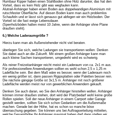
Humbaur Kipper haben einen Stahlboden ohne Holz darunter, das hat den
Vorteil, dass es kein Holz gibt was wegfaulen kann.
Alutrail-Anhänger haben einen Boden aus doppelwandigen Aluminium mit
rutschfester Oberfläche. Auf diesen Boden kann man auch problemlos
Schaufeln und er lässt sich genauso gut abfegen wir ein Holzboden. Der
Vorteil ist die fast ewige Lebensdauer.
(Sperrholzböden halten meist 10 Jahre, wenn der Anhänger ohne Plane
draußen steht).
6.) Welche Laderaumgröße ?
Hierzu kann man als Außenstehender nicht viel beraten.
überlegen Sie sich, welche Ladungen sie transportieren wollen. Denken
Sie dabei auch an die Zukunft. Mit einem großen Anhänger kann man
auch kleine Sachen transportieren, umgedreht wird es schwierig.
Als reiner Freizeitanhänger reicht meist ein Laderaum von ca. 2x1 m aus.
Für professionellere Anwendungen sollten es wohl schon 2,5 x 1,25 m
Ladefläche sein. Bei dem Maß wäre es besser, wenn der Laderaum noch
ein wenig größer ist, dann passen Rigipsplatten oder Paletten besser rein.
Die nächste gängige Größe ist 3x1,5 m. Anhänger mit noch größerer
Ladefläche werden meist nur von gewerblichen Anwendern gekauft.
Denken Sie auch daran, wo Sie den Anhänger hinstellen wollen. Anhänger
können immer draußen stehen, dort wird der Platzbedarf wohl keine große
Rollen spielen. Soll der neue Anhänger in einem Carrport oder Garage
gestellt werden, sollten Sie sich schon Gedanken um die Außenmaße
machen. Gerade bei der Höhe, hat es schon so manche böse
überraschung gegeben. Sie können uns bei Auftragserteilung mitteilen,
welche Gesamthöhe Ihr Anhänger maximal haben darf dann stellen wir