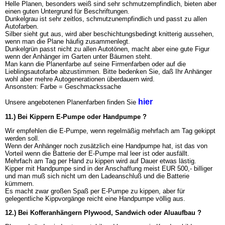
Helle Planen, besonders weiß sind sehr schmutzempfindlich, bieten aber
einen guten Untergrund für Beschriftungen.
Dunkelgrau ist sehr zeitlos, schmutzunempfindlich und passt zu allen
Autofarben.
Silber sieht gut aus, wird aber beschichtungsbedingt knitterig aussehen,
wenn man die Plane häufig zusammenlegt.
Dunkelgrün passt nicht zu allen Autotönen, macht aber eine gute Figur
wenn der Anhänger im Garten unter Bäumen steht.
Man kann die Planenfarbe auf seine Firmenfarben oder auf die
Lieblingsautofarbe abzustimmen. Bitte bedenken Sie, daß Ihr Anhänger
wohl aber mehre Autogenerationen überdauern wird.
Ansonsten: Farbe = Geschmackssache
hier
Unsere angebotenen Planenfarben finden Sie
11.) Bei Kippern E-Pumpe oder Handpumpe ?
Wir empfehlen die E-Pumpe, wenn regelmäßig mehrfach am Tag gekippt
werden soll.
Wenn der Anhänger noch zusätzlich eine Handpumpe hat, ist das von
Vorteil wenn die Batterie der E-Pumpe mal leer ist oder ausfällt.
Mehrfach am Tag per Hand zu kippen wird auf Dauer etwas lästig.
Kipper mit Handpumpe sind in der Anschaffung meist EUR 500,- billiger
und man muß sich nicht um den Ladeanschluß und die Batterie
kümmern.
Es macht zwar großen Spaß per E-Pumpe zu kippen, aber für
gelegentliche Kippvorgänge reicht eine Handpumpe völlig aus.
12.) Bei Kofferanhängern Plywood, Sandwich oder Aluaufbau ?