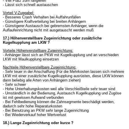
- Viel Platz zum rangieren
- Lässt sich schnell austauschen
Vorteil V-Zuggabel:
- Besseres Crash Verhalten bei Auffahrunfällen
- Günstigere Kraftverteilung bei breiten Anhängern
- Günstigerer Austausch bei gebremsten Anhänger, wenn die
Auflaufeinrichtung nicht mit ausgetauscht werden muß
17.) Höhenverstellbare Zugeinrichtung oder zusätzliche
Kugelkupplung am LKW ?
Vorteile Höhenverstellbare Zugeinrichtung:
- Anhänger lässt sich an PKW mit Kugelkupplung und an verschieden
LKW mit Maulkupplung einsetzen
Nachteile Höhenverstellbare Zugeinrichtung:
- Sehr teuer in der Anschaffung (Für die Mehrkosten lassen sich mehrere
LKW mit einer zusätzliche Kugelkupplung ausrüsten, diese LKW können
dann beliebig alle Arten von Anhängern ziehen)
- Sehr schwer
- Hohe Unterhaltungskosten weil alle Verschleißteile sehr teuer sind
- Umständlich in der Bedienung, Austausch Kugelkupplung und Zugöse
ist mit gewissen Aufwand verbunden
- Bei Fehlbedienung können die Zahnsegmente beschädigt werden,
dadurch sehr hohe Reparaturkosten
- Bei Benutzung an PKW sehr lange Zugeinrichtung
- Bei Wiederverkauf hoher Wertverlust
18.) Lange Zugeinrichtung oder kurze ?