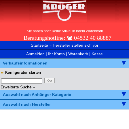
Sie haben noch keine Artikel in Ihrem Warenkorb.
Beratungshotline:
04532 40 88887
Startseite
»
Hersteller stellen sich vor
Anmelden
|
Ihr Konto
|
Warenkorb
|
Kasse
Verkaufsinformationen
Konfigurator starten
Erweiterte Suche »
Auswahl nach Anhänger Kategorie
Auswahl nach Hersteller