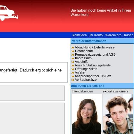
Sie haben noch keine Artikel in Ihrem
Warenkorb.
Anmelden
|
Ihr Konto
|
Warenkorb
|
Kasse
Verkäuferinformationen
Abwicklung / Lieferhinweise
Datenschutz
Fernabsatzgesetz und AGB
Impressum
Anschrift
Ansicht Verkaufsgelände
Öffnungszeiten
gefertigt. Dadurch ergibt sich eine
Anfahrt
Ansprechpartner Tel/Fax
Verkaufsplätze
Bitte rufen Sie uns an !
Inlandskunden
export customers