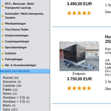
3.490,00 EUR
KFZ-, Motorrad-, Multi-
1 S
Transporter 1achsig
Die
Autotrailer / Multi-transporter,
Tandem
Pferdeanhänger
Tiny House Trailer
Outdooranhänger
Hu
25
Campinganhänger
Spezialanhänger
Kas
sch
Zubehör
Fahrradträger
zul
Nut
Ski- & Snowboardträger
Lad
Fin
Auswahl nach Hersteller
Endpreis:
Fin
Alutrail
(54)
3.750,00 EUR
Anssems
2 S
(3)
Careliner
(28)
Die
Fabbri
(12)
Henra
(12)
Humbaur < 3,5t
(5)
Humbaur > 3,5t
(1)
Martz
(3)
Saris
(157)