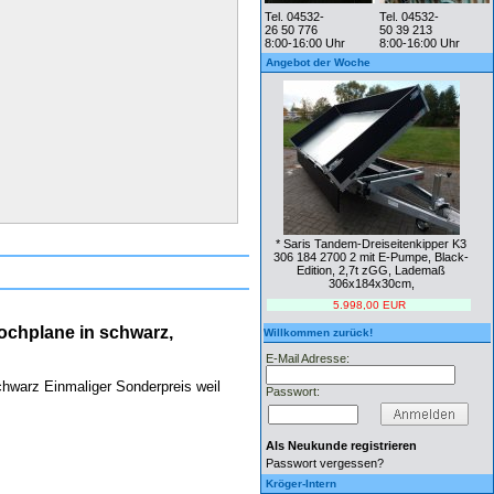
Tel. 04532-
Tel. 04532-
26 50 776
50 39 213
8:00-16:00 Uhr
8:00-16:00 Uhr
Angebot der Woche
* Saris Tandem-Dreiseitenkipper K3
306 184 2700 2 mit E-Pumpe, Black-
Edition, 2,7t zGG, Lademaß
306x184x30cm,
5.998,00 EUR
chplane in schwarz,
Willkommen zurück!
E-Mail Adresse:
warz Einmaliger Sonderpreis weil
Passwort:
Als Neukunde registrieren
Passwort vergessen?
Kröger-Intern