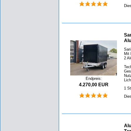
Die
Sa
Al
Sar
Mit
2 A
Tec
Ges
Nut
Endpreis:
Lic
4.270,00 EUR
1 S
Die
Alu