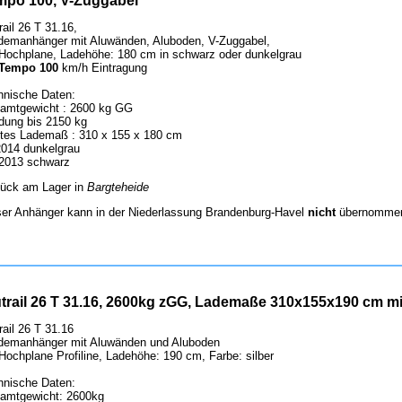
mpo 100, V-Zuggabel
rail 26 T 31.16,
demanhänger mit Aluwänden, Aluboden, V-Zuggabel,
 Hochplane, Ladehöhe: 180 cm in schwarz oder dunkelgrau
Tempo 100
km/h Eintragung
hnische Daten:
amtgewicht : 2600 kg GG
dung bis 2150 kg
htes Lademaß : 310 x 155 x 180 cm
2014 dunkelgrau
 2013 schwarz
tück am Lager in
Bargteheide
ser Anhänger kann in der Niederlassung Brandenburg-Havel
nicht
übernommen
trail 26 T 31.16, 2600kg zGG, Lademaße 310x155x190 cm mit
rail 26 T 31.16
demanhänger mit Aluwänden und Aluboden
Hochplane Profiline, Ladehöhe: 190 cm, Farbe: silber
hnische Daten:
amtgewicht: 2600kg