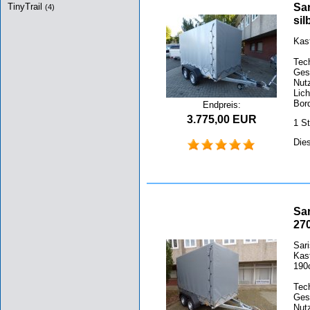
TinyTrail
Sa
(4)
si
Kas
Tec
Ges
Nutz
Lic
Bor
Endpreis:
3.775,00 EUR
1 S
Die
Sa
27
Sar
Kas
190
Tec
Ges
Nutz