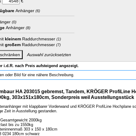
s
€
fügbare
Anhänger
(6)
änger
(0)
ge
Anhänger
(8)
mit
kleinem
Raddurchmesser
(1)
mit
großem
Raddurchmesser
(7)
Auswahl zurücksetzten
er i.d.R. nach Preis aufsteigend angezeigt.
en oder Bild für eine nähere Beschreibung.
mbaur HA 203015 gebremst, Tandem, KRÖGER ProfiLine Ho
00kg, 303x151x180cm, Sonderpreis weil Ausstellungsstück
tenanhänger mit klappbarer Vorderwand und KRÖGER ProfiLine Hochplane sch
ge Zeit in Ausstellung gestanden.
. Gesamtgewicht 2000kg
zlast bis zu 1550kg
teninnenmaß 303 x 150 x 180cm
3 0234 180cm schwarz