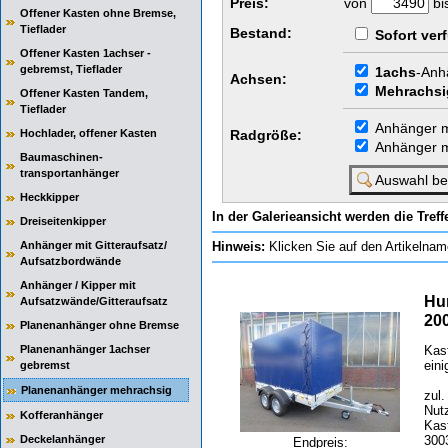
Preis:
von
bi
Offener Kasten ohne Bremse,
Tieflader
Bestand:
Sofort ver
Offener Kasten 1achser -
gebremst, Tieflader
1achs
-Anh
Achsen:
Mehrachsi
Offener Kasten Tandem,
Tieflader
Anhänger 
Hochlader, offener Kasten
Radgröße:
Anhänger 
Baumaschinen-
transportanhänger
Heckkipper
In der Galerieansicht werden die Treff
Dreiseitenkipper
Anhänger mit Gitteraufsatz/
Hinweis:
Klicken Sie auf den Artikelnam
Aufsatzbordwände
Anhänger / Kipper mit
Hu
Aufsatzwände/Gitteraufsatz
20
Planenanhänger ohne Bremse
Planenanhänger 1achser
Kas
eini
gebremst
Planenanhänger mehrachsig
zul
Nut
Kofferanhänger
Kas
Deckelanhänger
300
Endpreis: