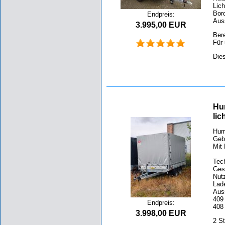
Lic
Bor
Endpreis:
Aus
3.995,00 EUR
Bere
Für 
Die
Hum
li
Hum
Geb
Mit 
Tec
Ges
Nutz
Lad
Aus
409 
Endpreis:
408
3.998,00 EUR
2 S