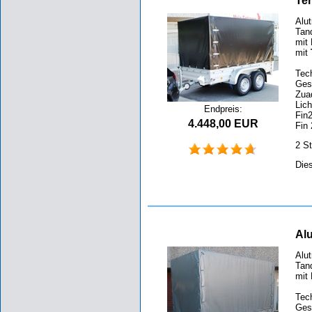
Te
Alut
Tan
mit
mit
Tec
Ges
Zua
Lic
Endpreis:
Fin
4.448,00 EUR
Fin
2 S
Die
Alu
Alut
Tan
mit 
Tec
Ges