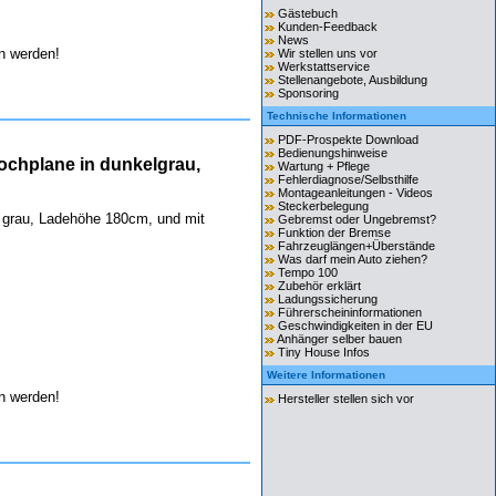
Gästebuch
Kunden-Feedback
News
 werden!
Wir stellen uns vor
Werkstattservice
Stellenangebote, Ausbildung
Sponsoring
Technische Informationen
PDF-Prospekte Download
Bedienungshinweise
chplane in dunkelgrau,
Wartung + Pflege
Fehlerdiagnose/Selbsthilfe
Montageanleitungen - Videos
Steckerbelegung
 grau, Ladehöhe 180cm, und mit
Gebremst oder Ungebremst?
Funktion der Bremse
Fahrzeuglängen+Überstände
Was darf mein Auto ziehen?
Tempo 100
Zubehör erklärt
Ladungssicherung
Führerscheininformationen
Geschwindigkeiten in der EU
Anhänger selber bauen
Tiny House Infos
Weitere Informationen
 werden!
Hersteller stellen sich vor