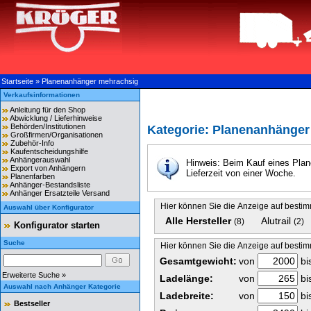
Startseite
»
Planenanhänger mehrachsig
Verkaufsinformationen
Anleitung für den Shop
Abwicklung / Lieferhinweise
Behörden/Institutionen
Kategorie: Planenanhänge
Großfirmen/Organisationen
Zubehör-Info
Kaufentscheidungshilfe
Anhängerauswahl
Hinweis: Beim Kauf eines Plane
Export von Anhängern
Lieferzeit von einer Woche.
Planenfarben
Anhänger-Bestandsliste
Anhänger Ersatzteile Versand
Hier können Sie die Anzeige auf besti
Auswahl über Konfigurator
Alle Hersteller
Alutrail
(8)
(2)
Konfigurator starten
Suche
Hier können Sie die Anzeige auf best
Gesamtgewicht:
von
bi
Erweiterte Suche »
Ladelänge:
von
bi
Auswahl nach Anhänger Kategorie
Ladebreite:
von
bi
Bestseller