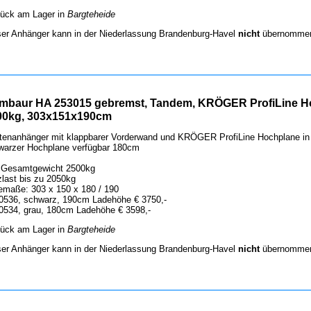
tück am Lager in
Bargteheide
ser Anhänger kann in der Niederlassung Brandenburg-Havel
nicht
übernommen
mbaur HA 253015 gebremst, Tandem, KRÖGER ProfiLine Ho
00kg, 303x151x190cm
tenanhänger mit klappbarer Vorderwand und KRÖGER ProfiLine Hochplane in
warzer Hochplane verfügbar 180cm
. Gesamtgewicht 2500kg
zlast bis zu 2050kg
emaße: 303 x 150 x 180 / 190
 0536, schwarz, 190cm Ladehöhe € 3750,-
 0534, grau, 180cm Ladehöhe € 3598,-
tück am Lager in
Bargteheide
ser Anhänger kann in der Niederlassung Brandenburg-Havel
nicht
übernommen