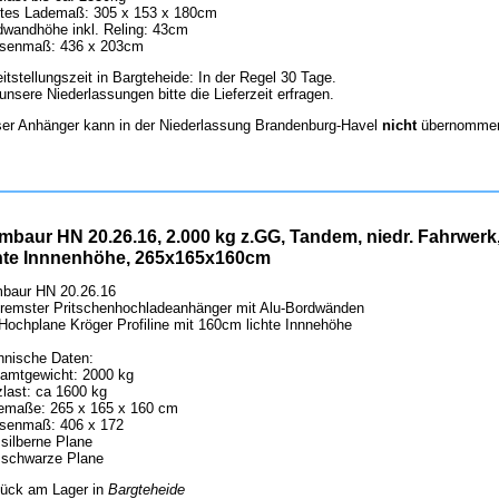
htes Lademaß: 305 x 153 x 180cm
dwandhöhe inkl. Reling: 43cm
senmaß: 436 x 203cm
itstellungszeit in Bargteheide: In der Regel 30 Tage.
unsere Niederlassungen bitte die Lieferzeit erfragen.
ser Anhänger kann in der Niederlassung Brandenburg-Havel
nicht
übernommen
baur HN 20.26.16, 2.000 kg z.GG, Tandem, niedr. Fahrwerk
chte Innnenhöhe, 265x165x160cm
baur HN 20.26.16
remster Pritschenhochladeanhänger mit Alu-Bordwänden
Hochplane Kröger Profiline mit 160cm lichte Innnehöhe
hnische Daten:
amtgewicht: 2000 kg
last: ca 1600 kg
emaße: 265 x 165 x 160 cm
senmaß: 406 x 172
silberne Plane
 schwarze Plane
tück am Lager in
Bargteheide