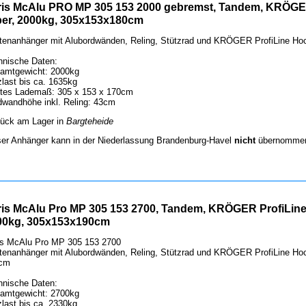
ris McAlu PRO MP 305 153 2000 gebremst, Tandem, KRÖGER
lber, 2000kg, 305x153x180cm
tenanhänger mit Alubordwänden, Reling, Stützrad und KRÖGER ProfiLine Hoc
hnische Daten:
amtgewicht: 2000kg
last bis ca. 1635kg
htes Lademaß: 305 x 153 x 170cm
dwandhöhe inkl. Reling: 43cm
tück am Lager in
Bargteheide
ser Anhänger kann in der Niederlassung Brandenburg-Havel
nicht
übernommen
ris McAlu Pro MP 305 153 2700, Tandem, KRÖGER ProfiLine
00kg, 305x153x190cm
is McAlu Pro MP 305 153 2700
tenanhänger mit Alubordwänden, Reling, Stützrad und KRÖGER ProfiLine Hoc
cm
hnische Daten:
amtgewicht: 2700kg
last bis ca. 2330kg