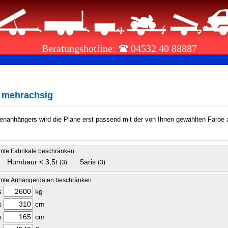
Beratungshotline:
04532 40 88887
r mehrachsig
nanhängers wird die Plane erst passend mit der von Ihnen gewählten Farbe an
mmte Fabrikate beschränken.
Humbaur < 3,5t
Saris
(3)
(3)
immte Anhängerdaten beschränken.
s
kg
s
cm
s
cm