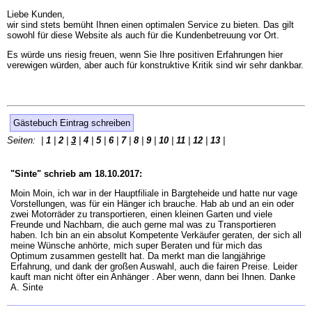
Liebe Kunden,
wir sind stets bemüht Ihnen einen optimalen Service zu bieten. Das gilt
sowohl für diese Website als auch für die Kundenbetreuung vor Ort.
Es würde uns riesig freuen, wenn Sie Ihre positiven Erfahrungen hier
verewigen würden, aber auch für konstruktive Kritik sind wir sehr dankbar.
Gästebuch Eintrag schreiben
Seiten: |
1
|
2
|
3
|
4
|
5
|
6
|
7
|
8
|
9
|
10
|
11
|
12
|
13
|
"Sinte" schrieb am 18.10.2017:
Moin Moin, ich war in der Hauptfiliale in Bargteheide und hatte nur vage
Vorstellungen, was für ein Hänger ich brauche. Hab ab und an ein oder
zwei Motorräder zu transportieren, einen kleinen Garten und viele
Freunde und Nachbarn, die auch gerne mal was zu Transportieren
haben. Ich bin an ein absolut Kompetente Verkäufer geraten, der sich all
meine Wünsche anhörte, mich super Beraten und für mich das
Optimum zusammen gestellt hat. Da merkt man die langjährige
Erfahrung, und dank der großen Auswahl, auch die fairen Preise. Leider
kauft man nicht öfter ein Anhänger . Aber wenn, dann bei Ihnen. Danke
A. Sinte