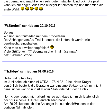
past genau und macht einen sehr guten, stabilen Eindruck. Bis jetzt
kann ich nur sagen: Alles von Kroeger ist einfach top und fuer mich die
erste Wahl.
"W.Strobel" schrieb am 20.10.2016:
Servus,
wir sind sehr zufrieden mit dem Krögerteam.
Der Anhänger von Alu-Trail ist super, die Lieferzeit wurde, wie
gewünscht, eingehalten.
Kann man nur weiter empfehlen!
Viele Grüße vom \\\"Seemannschor Thalmässing\\\"
gez.: Werner Strobel
"Th.Hüge" schrieb am 01.08.2016:
Hallo und guten Tag,
im Juni habe ich einen ALUTRAIL 75 N 22.12 bei Herrn Kröger
persönlich bestellt, die Beratung war einsame Spitze, da ich mir nicht
ganz sicher war ob nun ALU oder Stahl oder vllt. doch Holz?
Herr Kröger beriet mich allerdings so gut, dass ich mich letztendlich
doch für einen ALUTRAIL entschieden habe.
Am 29.07. konnte ich den Anhänger in Lauterbach/Hessen in der
dortigen Ndl. abholen.