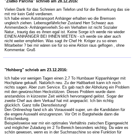
"Zlatko Parcina" schrieb am 28.12.2016:
Vielen Dank für das Schreien am Telefon und für die Bemerkung das sie
mit mir kein Geld verdienen.
Ich habe einen Autotransport Anhänger erhalten wo die Bremsen
ungleich ziehen. Lebensgefährlicher Zustand Herr Schwarz aus
Ammersbeck- Anhängerverleih.So ein Verhalten ist nicht Sozialer
Natur., traurig das es ihnen egal ist. Keine Sorge ich werde nie wieder
EINEN ANHÄNGER BEI IHNEN MIETEN - ich werde sie aber auch
nicht weiter empfehlen. Was sagt ihr Chef Hr. Kröger zu so einen
Mitarbeiter ? bei mir wären sie für so eine Aktion raus geflogen , ohne
Kommentar. Gruß
"Hohberg" schrieb am 23.12.2016:
Ich habe vor wenigen Tagen einen 2,7 To Humbauer Kippanhänger mit
Hochplane gekauft. Natürlich neu. Zu der Haltbarkeit kann ich noch
nichts sagen. Aber zum Service. Es gab nach der Abholung ein Problem
mit den gewünschten Heckstützen. Dieses Problem wurde dann
anstandslos in kürzester Zeit wirklich hervorragend gelöst. Sogar der
zweite Chef aus dem Verkauf hat mit angepackt. Ich bin richtig
glücklich. Ganz tolle Dienstleistung!
Den Onlineshop fand ich als Vorauswahl super, um die Kandidaten für
die engere Auswahl einzugrenzen. Vor Ort in Bargteheide dann die
Entscheidung.
Beispielsweise war mir ein optimales Verhältnis zwischen Eigengewicht
und möglicher Zuladung im 2 To-Bereich besonders wichtig. Da wäre es
schön gewesen, wenn es in der Suchmaschine so eine Funktion für