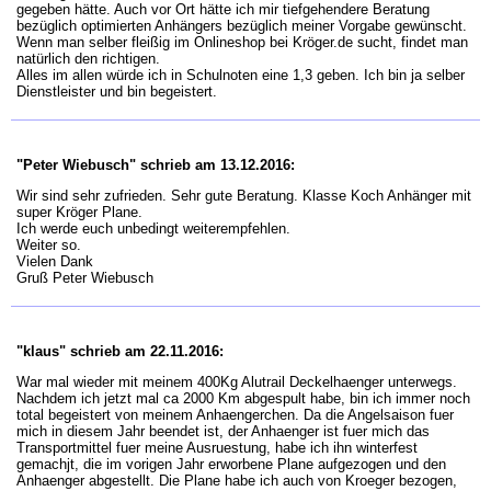
gegeben hätte. Auch vor Ort hätte ich mir tiefgehendere Beratung
bezüglich optimierten Anhängers bezüglich meiner Vorgabe gewünscht.
Wenn man selber fleißig im Onlineshop bei Kröger.de sucht, findet man
natürlich den richtigen.
Alles im allen würde ich in Schulnoten eine 1,3 geben. Ich bin ja selber
Dienstleister und bin begeistert.
"Peter Wiebusch" schrieb am 13.12.2016:
Wir sind sehr zufrieden. Sehr gute Beratung. Klasse Koch Anhänger mit
super Kröger Plane.
Ich werde euch unbedingt weiterempfehlen.
Weiter so.
Vielen Dank
Gruß Peter Wiebusch
"klaus" schrieb am 22.11.2016:
War mal wieder mit meinem 400Kg Alutrail Deckelhaenger unterwegs.
Nachdem ich jetzt mal ca 2000 Km abgespult habe, bin ich immer noch
total begeistert von meinem Anhaengerchen. Da die Angelsaison fuer
mich in diesem Jahr beendet ist, der Anhaenger ist fuer mich das
Transportmittel fuer meine Ausruestung, habe ich ihn winterfest
gemachjt, die im vorigen Jahr erworbene Plane aufgezogen und den
Anhaenger abgestellt. Die Plane habe ich auch von Kroeger bezogen,