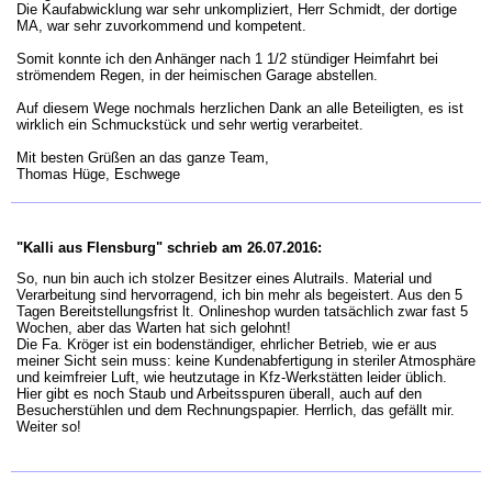
Die Kaufabwicklung war sehr unkompliziert, Herr Schmidt, der dortige
MA, war sehr zuvorkommend und kompetent.
Somit konnte ich den Anhänger nach 1 1/2 stündiger Heimfahrt bei
strömendem Regen, in der heimischen Garage abstellen.
Auf diesem Wege nochmals herzlichen Dank an alle Beteiligten, es ist
wirklich ein Schmuckstück und sehr wertig verarbeitet.
Mit besten Grüßen an das ganze Team,
Thomas Hüge, Eschwege
"Kalli aus Flensburg" schrieb am 26.07.2016:
So, nun bin auch ich stolzer Besitzer eines Alutrails. Material und
Verarbeitung sind hervorragend, ich bin mehr als begeistert. Aus den 5
Tagen Bereitstellungsfrist lt. Onlineshop wurden tatsächlich zwar fast 5
Wochen, aber das Warten hat sich gelohnt!
Die Fa. Kröger ist ein bodenständiger, ehrlicher Betrieb, wie er aus
meiner Sicht sein muss: keine Kundenabfertigung in steriler Atmosphäre
und keimfreier Luft, wie heutzutage in Kfz-Werkstätten leider üblich.
Hier gibt es noch Staub und Arbeitsspuren überall, auch auf den
Besucherstühlen und dem Rechnungspapier. Herrlich, das gefällt mir.
Weiter so!