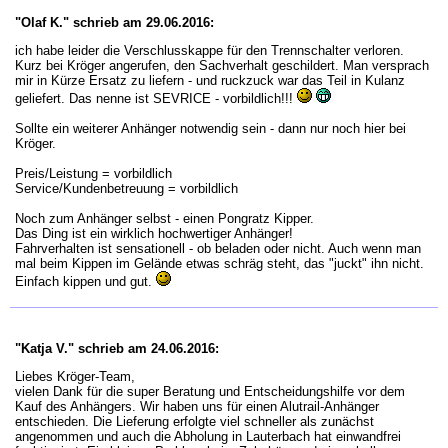
"Olaf K." schrieb am 29.06.2016:
ich habe leider die Verschlusskappe für den Trennschalter verloren.
Kurz bei Kröger angerufen, den Sachverhalt geschildert. Man versprach
mir in Kürze Ersatz zu liefern - und ruckzuck war das Teil in Kulanz
geliefert. Das nenne ist SEVRICE - vorbildlich!!!
Sollte ein weiterer Anhänger notwendig sein - dann nur noch hier bei
Kröger.
Preis/Leistung = vorbildlich
Service/Kundenbetreuung = vorbildlich
Noch zum Anhänger selbst - einen Pongratz Kipper.
Das Ding ist ein wirklich hochwertiger Anhänger!
Fahrverhalten ist sensationell - ob beladen oder nicht. Auch wenn man
mal beim Kippen im Gelände etwas schräg steht, das "juckt" ihn nicht.
Einfach kippen und gut.
"Katja V." schrieb am 24.06.2016:
Liebes Kröger-Team,
vielen Dank für die super Beratung und Entscheidungshilfe vor dem
Kauf des Anhängers. Wir haben uns für einen Alutrail-Anhänger
entschieden. Die Lieferung erfolgte viel schneller als zunächst
angenommen und auch die Abholung in Lauterbach hat einwandfrei