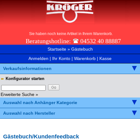
Sie haben noch keine Artikel in Ihrem Warenkorb.
Beratungshotline:
04532 40 88887
Startseite
»
Gästebuch
Anmelden
|
Ihr Konto
|
Warenkorb
|
Kasse
Verkaufsinformationen
Konfigurator starten
Erweiterte Suche »
Auswahl nach Anhänger Kategorie
Auswahl nach Hersteller
Gästebuch/Kundenfeedback