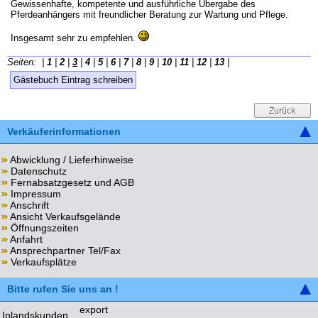
Gewissenhafte, kompetente und ausführliche Übergabe des
Pferdeanhängers mit freundlicher Beratung zur Wartung und Pflege.
Insgesamt sehr zu empfehlen.
Seiten: |
1
|
2
|
3
|
4
|
5
|
6
|
7
|
8
|
9
|
10
|
11
|
12
|
13
|
Gästebuch Eintrag schreiben
Verkäuferinformationen
Abwicklung / Lieferhinweise
Datenschutz
Fernabsatzgesetz und AGB
Impressum
Anschrift
Ansicht Verkaufsgelände
Öffnungszeiten
Anfahrt
Ansprechpartner Tel/Fax
Verkaufsplätze
Bitte rufen Sie uns an !
export
Inlandskunden