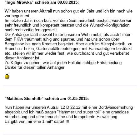
"Ingo Mrowka" schrieb am 09.08.2015:
Wir haben unseren Alutrail nun schon gut ein Jahr und ich bin nach wie
vor begeistert.
Im letzten Jahr, noch kurz vor dem Sommerurlaub bestellt, wurden wir
sehr freundlich und kompetent beraten und die Wunsch-Konfiguration
noch rechtzeitig fertiggestellt.
Der Anhänger läuft sowohl hinter unserem Wohnmobil, als auch hinter
dem PKW traumhaft ruhig und spurtreu und hat uns schon über
Bergpässe bis nach Kroatien begleitet. Aber auch im Alltagsberteib, zu
Brennholz holen, Gartenabfälle entsorgen, mit Fahrradträgern bestückt
etc. stellen wir immer wieder fest, wie durchdacht und gut verarbeitet
dieser Anhänger ist.
Zu Kröger zu gehen, war auf jeden Fall die richtige Entscheidung.
Danke für diesen tollen Anhänger
"Matthias Steinhilb" schrieb am 01.05.2015:
Nun haben iwr unseren Alutrail 12 D 22.12 mit einer Bordwanderhöhung
abgeholt und ich muß sagen "Hammer und super toll" eine grandiose
Verarbeitung und sehr freundliche und kompetente Einweisung.
Es gibt von mir eine 1 mit* dafür!!!!!