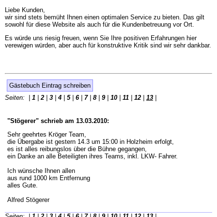
Liebe Kunden,
wir sind stets bemüht Ihnen einen optimalen Service zu bieten. Das gilt
sowohl für diese Website als auch für die Kundenbetreuung vor Ort.
Es würde uns riesig freuen, wenn Sie Ihre positiven Erfahrungen hier
verewigen würden, aber auch für konstruktive Kritik sind wir sehr dankbar.
Gästebuch Eintrag schreiben
Seiten: |
1
|
2
|
3
|
4
|
5
|
6
|
7
|
8
|
9
|
10
|
11
|
12
|
13
|
"Stögerer" schrieb am 13.03.2010:
Sehr geehrtes Kröger Team,
die Übergabe ist gestern 14.3 um 15:00 in Holzheim erfolgt,
es ist alles reibungslos über die Bühne gegangen,
ein Danke an alle Beteiligten ihres Teams, inkl. LKW- Fahrer.
Ich wünsche Ihnen allen
aus rund 1000 km Entfernung
alles Gute.
Alfred Stögerer
Seiten: |
1
|
2
|
3
|
4
|
5
|
6
|
7
|
8
|
9
|
10
|
11
|
12
|
13
|