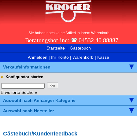
Sie haben noch keine Artikel in Ihrem Warenkorb.
Beratungshotline:
04532 40 88887
Startseite
»
Gästebuch
Anmelden
|
Ihr Konto
|
Warenkorb
|
Kasse
Verkaufsinformationen
Konfigurator starten
Erweiterte Suche »
Auswahl nach Anhänger Kategorie
Auswahl nach Hersteller
Gästebuch/Kundenfeedback