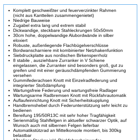
Komplett geschweißter und feuerverzinkter Rahmen
(nicht aus Kantteilen zusammengenietet)
Niedrige Bauweise
Zugabel extra lang und extrem stabil
Dickwandige, steckbare Stahleckrungen 50x50mm
30cm hohe, doppelwandige Alubordwände in silber
eloxiert
Robuste, außenliegende Flachbügelverschlüsse
Bordwanscharniere mit kombinierter Netzhakenfunktion
Siebdruckplatte aus nordischen Birkensperrholz
8 stabile , ausziehbare Zurranker in V Schiene
eingelassen, die Zurranker sind besonders groß, gut zu
greifen und mit einer geräuschdämpfenden Gummierung
versehen
Gummifederachsen Knott mit Einzelradfederung und
integrierter Stoßdämpfung
Wartungsfreie Federung und wartungsfreie Radlager
Wartungsarme Radbremsen Knott mit Rückfahrautomatik
Auflaufeinrichtung Knott mit Sicherheitskupplung
Handbremshebel durch Federunterstützung sehr leicht zu
bedienen
Bereifung 195/50R13C mit sehr hoher Tragfähigkeit
Serienmäßig Stahlfelgen in aktueller schwarzer Optik, auf
Wunsch auch mit silbernen Felgen lieferbar
Automatikstützrad an Mittelkonsole montiert, bis 300kg
belastbar