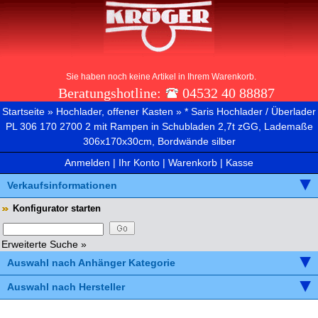
Sie haben noch keine Artikel in Ihrem Warenkorb.
Beratungshotline:
04532 40 88887
Startseite
»
Hochlader, offener Kasten
»
* Saris Hochlader / Überlader
PL 306 170 2700 2 mit Rampen in Schubladen 2,7t zGG, Lademaße
306x170x30cm, Bordwände silber
Anmelden
|
Ihr Konto
|
Warenkorb
|
Kasse
Verkaufsinformationen
Konfigurator starten
Erweiterte Suche »
Auswahl nach Anhänger Kategorie
Auswahl nach Hersteller