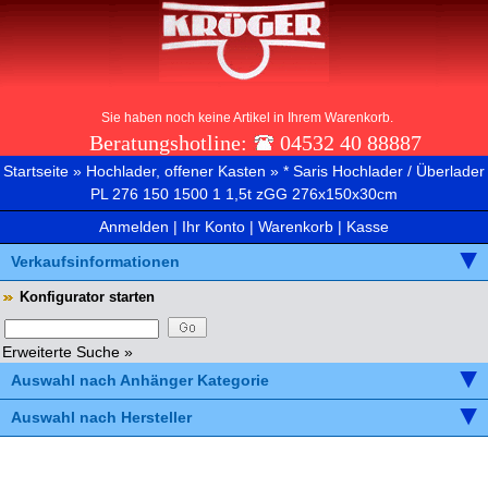
Sie haben noch keine Artikel in Ihrem Warenkorb.
Beratungshotline:
04532 40 88887
Startseite
»
Hochlader, offener Kasten
»
* Saris Hochlader / Überlader
PL 276 150 1500 1 1,5t zGG 276x150x30cm
Anmelden
|
Ihr Konto
|
Warenkorb
|
Kasse
Verkaufsinformationen
Konfigurator starten
Erweiterte Suche »
Auswahl nach Anhänger Kategorie
Auswahl nach Hersteller