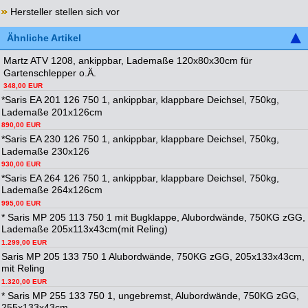
Hersteller stellen sich vor
Ähnliche Artikel
Martz ATV 1208, ankippbar, Lademaße 120x80x30cm für
Gartenschlepper o.Ä.
348,00 EUR
*Saris EA 201 126 750 1, ankippbar, klappbare Deichsel, 750kg,
Lademaße 201x126cm
890,00 EUR
*Saris EA 230 126 750 1, ankippbar, klappbare Deichsel, 750kg,
Lademaße 230x126
930,00 EUR
*Saris EA 264 126 750 1, ankippbar, klappbare Deichsel, 750kg,
Lademaße 264x126cm
995,00 EUR
* Saris MP 205 113 750 1 mit Bugklappe, Alubordwände, 750KG zGG,
Lademaße 205x113x43cm(mit Reling)
1.299,00 EUR
Saris MP 205 133 750 1 Alubordwände, 750KG zGG, 205x133x43cm,
mit Reling
1.320,00 EUR
* Saris MP 255 133 750 1, ungebremst, Alubordwände, 750KG zGG,
255x133x43cm