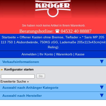
Sie haben noch keine Artikel in Ihrem Warenkorb.
Beratungshotline:
04532 40 88887
Startseite
»
Offener Kasten ohne Bremse, Tieflader
»
* Saris MP 205
113 750 1 Alubordwände, 750KG zGG, Lademaße 205x113x43cm(mit
Reling)
Anmelden
|
Ihr Konto
|
Warenkorb
|
Kasse
Verkaufsinformationen
Konfigurator starten
Erweiterte Suche »
Auswahl nach Anhänger Kategorie
Auswahl nach Hersteller