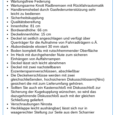
Wartungsfreie Federung
Wartungsarme Knott Radbremsen mit Rückfahrautomatik
Handbremshebel durch Gasfederunterstützung sehr
leicht zu bedienen
Sicherheitskupplung
Qualitätsbereifung
Innenhöhe: 81 cm
Bordwandhöhe: 66 cm
Deckelinnenhöhe: 15 cm
Deckel ist seitlich angeschlagen und verfügt über
Querträger für die Aufnahme von Fahrradträgern o.Ä.
Alubordwände eloxiert 30 mm stark
Boden komplett Alu mit rutschhemmender Oberfläche
Im Heck mit durchgehender Nute zum sicheren
Einhängen von Auffahrrampen
Deckel lässt sich leicht abnehmen
Deckel mit zwei nachstellbaren
Exzenterspannverschlüssen, abschließbar
Die Deckelverschlüsse werden mit zwei
gleichschließenden, hochsicheren Diskusschlössern(Niro)
gesichert die mit zum Lieferumfang gehören.
Sollten Sie auch ein Kastenschloß mit Diskusschloß zur
Sicherung der Kugekupplung wünschen, so wird das
dazugehörende Diskusschloß auch mit der gleichen
Schließung geliefert.
Verschraubungen Nirosta
Heckklappe leicht aushängbar( lässt sich nur in
waagerechter Stellung zur Seite aus dem Scharnier