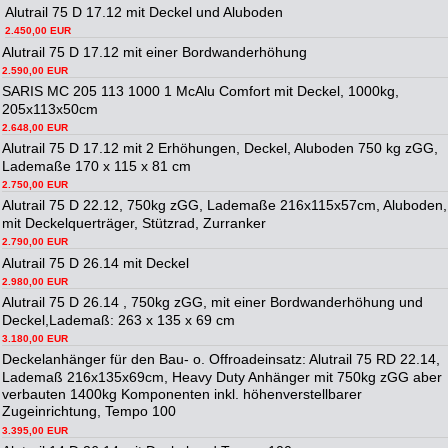
Alutrail 75 D 17.12 mit Deckel und Aluboden
2.450,00 EUR
Alutrail 75 D 17.12 mit einer Bordwanderhöhung
2.590,00 EUR
SARIS MC 205 113 1000 1 McAlu Comfort mit Deckel, 1000kg,
205x113x50cm
2.648,00 EUR
Alutrail 75 D 17.12 mit 2 Erhöhungen, Deckel, Aluboden 750 kg zGG,
Lademaße 170 x 115 x 81 cm
2.750,00 EUR
Alutrail 75 D 22.12, 750kg zGG, Lademaße 216x115x57cm, Aluboden,
mit Deckelquerträger, Stützrad, Zurranker
2.790,00 EUR
Alutrail 75 D 26.14 mit Deckel
2.980,00 EUR
Alutrail 75 D 26.14 , 750kg zGG, mit einer Bordwanderhöhung und
Deckel,Lademaß: 263 x 135 x 69 cm
3.180,00 EUR
Deckelanhänger für den Bau- o. Offroadeinsatz: Alutrail 75 RD 22.14,
Lademaß 216x135x69cm, Heavy Duty Anhänger mit 750kg zGG aber
verbauten 1400kg Komponenten inkl. höhenverstellbarer
Zugeinrichtung, Tempo 100
3.395,00 EUR