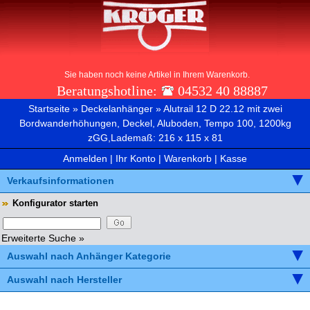
Sie haben noch keine Artikel in Ihrem Warenkorb.
Beratungshotline:
04532 40 88887
Startseite
»
Deckelanhänger
»
Alutrail 12 D 22.12 mit zwei
Bordwanderhöhungen, Deckel, Aluboden, Tempo 100, 1200kg
zGG,Lademaß: 216 x 115 x 81
Anmelden
|
Ihr Konto
|
Warenkorb
|
Kasse
Verkaufsinformationen
Konfigurator starten
Erweiterte Suche »
Auswahl nach Anhänger Kategorie
Auswahl nach Hersteller