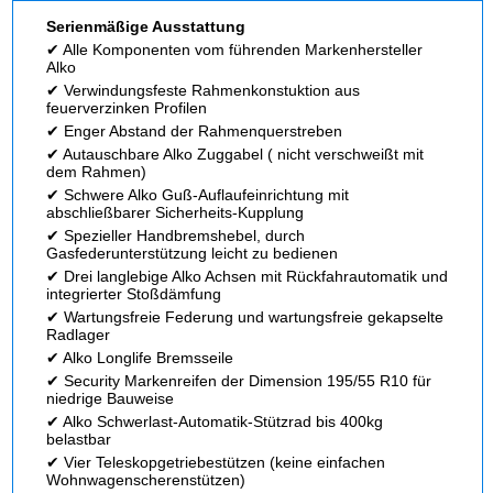
Serienmäßige Ausstattung
✔ Alle Komponenten vom führenden Markenhersteller
Alko
✔ Verwindungsfeste Rahmenkonstuktion aus
feuerverzinken Profilen
✔ Enger Abstand der Rahmenquerstreben
✔ Autauschbare Alko Zuggabel ( nicht verschweißt mit
dem Rahmen)
✔ Schwere Alko Guß-Auflaufeinrichtung mit
abschließbarer Sicherheits-Kupplung
✔ Spezieller Handbremshebel, durch
Gasfederunterstützung leicht zu bedienen
✔ Drei langlebige Alko Achsen mit Rückfahrautomatik und
integrierter Stoßdämfung
✔ Wartungsfreie Federung und wartungsfreie gekapselte
Radlager
✔ Alko Longlife Bremsseile
✔ Security Markenreifen der Dimension 195/55 R10 für
niedrige Bauweise
✔ Alko Schwerlast-Automatik-Stützrad bis 400kg
belastbar
✔ Vier Teleskopgetriebestützen (keine einfachen
Wohnwagenscherenstützen)