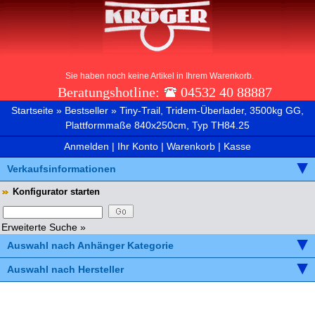
Sie haben noch keine Artikel in Ihrem Warenkorb.
Beratungshotline:
04532 40 88887
Startseite
»
Bestseller
»
Tiny-Trail, Tridem-Überlader, 3500kg GG,
Plattformmaße 840x250cm, Typ TH84.25
Anmelden
|
Ihr Konto
|
Warenkorb
|
Kasse
Verkaufsinformationen
Konfigurator starten
Erweiterte Suche »
Auswahl nach Anhänger Kategorie
Auswahl nach Hersteller