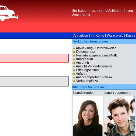
Sie haben noch keine Artikel in Ihrem
Warenkorb.
Anmelden
|
Ihr Konto
|
Warenkorb
|
Kasse
Verkäuferinformationen
Abwicklung / Lieferhinweise
Datenschutz
Fernabsatzgesetz und AGB
Impressum
Anschrift
Ansicht Verkaufsgelände
Öffnungszeiten
Anfahrt
Ansprechpartner Tel/Fax
Verkaufsplätze
Bitte rufen Sie uns an !
Inlandskunden
export customers