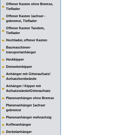
Offener Kasten ohne Bremse,
Tieflader
Offener Kasten 1achser -
gebremst, Tieflader
Offener Kasten Tandem,
Tieflader
Hochlader, offener Kasten
Baumaschinen-
transportanhänger
Heckkipper
Dreiseitenkipper
Anhänger mit Gitteraufsatz/
Aufsatzbordwände
Anhänger / Kipper mit
Aufsatzwände/Gitteraufsatz
Planenanhänger ohne Bremse
Planenanhänger 1achser
gebremst
Planenanhänger mehrachsig
Kofferanhänger
Deckelanhänger