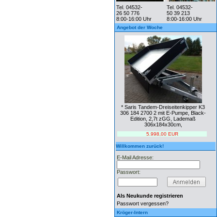
Tel. 04532-
Tel. 04532-
26 50 776
50 39 213
8:00-16:00 Uhr
8:00-16:00 Uhr
Angebot der Woche
* Saris Tandem-Dreiseitenkipper K3
306 184 2700 2 mit E-Pumpe, Black-
Edition, 2,7t zGG, Lademaß
306x184x30cm,
5.998,00 EUR
Willkommen zurück!
E-Mail Adresse:
Passwort:
Als Neukunde registrieren
Passwort vergessen?
Kröger-Intern