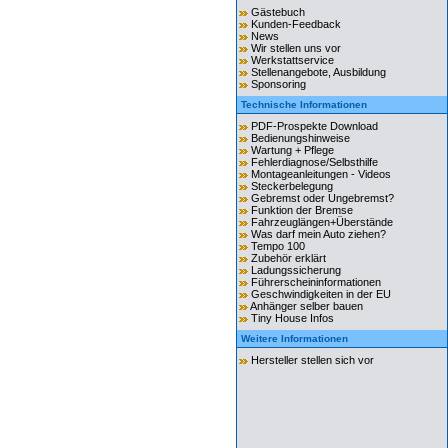
Gästebuch
Kunden-Feedback
News
Wir stellen uns vor
Werkstattservice
Stellenangebote, Ausbildung
Sponsoring
Technische Informationen
PDF-Prospekte Download
Bedienungshinweise
Wartung + Pflege
Fehlerdiagnose/Selbsthilfe
Montageanleitungen - Videos
Steckerbelegung
Gebremst oder Ungebremst?
Funktion der Bremse
Fahrzeuglängen+Überstände
Was darf mein Auto ziehen?
Tempo 100
Zubehör erklärt
Ladungssicherung
Führerscheininformationen
Geschwindigkeiten in der EU
Anhänger selber bauen
Tiny House Infos
Weitere Informationen
Hersteller stellen sich vor