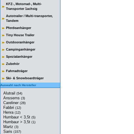
KFZ-, Motorrad-, Multi-
Transporter 1achsig
Autotrailer / Multi-transporter,
Tandem
Pferdeanhänger
Tiny House Trailer
Outdooranhänger
Campinganhänger
Spezialanhänger
Zubehör
Fahrradträger
Ski- & Snowboardträger
Auswahl nach Hersteller
Alutrail
(54)
Anssems
(3)
Careliner
(28)
Fabbri
(12)
Henra
(12)
Humbaur < 3,5t
(5)
Humbaur > 3,5t
(1)
Martz
(3)
Saris
(157)