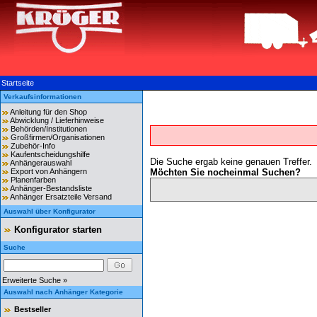
Startseite
Verkaufsinformationen
Anleitung für den Shop
Abwicklung / Lieferhinweise
Behörden/Institutionen
Großfirmen/Organisationen
Zubehör-Info
Kaufentscheidungshilfe
Die Suche ergab keine genauen Treffer.
Anhängerauswahl
Export von Anhängern
Möchten Sie nocheinmal Suchen?
Planenfarben
Anhänger-Bestandsliste
Anhänger Ersatzteile Versand
Auswahl über Konfigurator
Konfigurator starten
Suche
Erweiterte Suche »
Auswahl nach Anhänger Kategorie
Bestseller