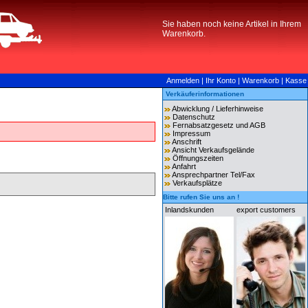
Sie haben noch keine Artikel in Ihrem
Warenkorb.
Anmelden
|
Ihr Konto
|
Warenkorb
|
Kasse
Verkäuferinformationen
Abwicklung / Lieferhinweise
Datenschutz
Fernabsatzgesetz und AGB
Impressum
Anschrift
Ansicht Verkaufsgelände
Öffnungszeiten
Anfahrt
Ansprechpartner Tel/Fax
Verkaufsplätze
Bitte rufen Sie uns an !
Inlandskunden
export customers