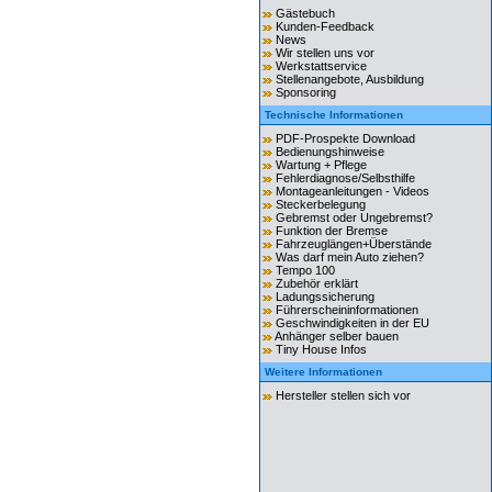
Gästebuch
Kunden-Feedback
News
Wir stellen uns vor
Werkstattservice
Stellenangebote, Ausbildung
Sponsoring
Technische Informationen
PDF-Prospekte Download
Bedienungshinweise
Wartung + Pflege
Fehlerdiagnose/Selbsthilfe
Montageanleitungen - Videos
Steckerbelegung
Gebremst oder Ungebremst?
Funktion der Bremse
Fahrzeuglängen+Überstände
Was darf mein Auto ziehen?
Tempo 100
Zubehör erklärt
Ladungssicherung
Führerscheininformationen
Geschwindigkeiten in der EU
Anhänger selber bauen
Tiny House Infos
Weitere Informationen
Hersteller stellen sich vor