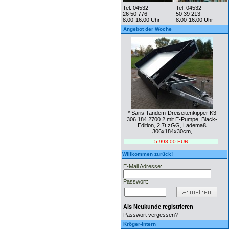
Tel. 04532-
Tel. 04532-
26 50 776
50 39 213
8:00-16:00 Uhr
8:00-16:00 Uhr
Angebot der Woche
* Saris Tandem-Dreiseitenkipper K3
306 184 2700 2 mit E-Pumpe, Black-
Edition, 2,7t zGG, Lademaß
306x184x30cm,
5.998,00 EUR
Willkommen zurück!
E-Mail Adresse:
Passwort:
Als Neukunde registrieren
Passwort vergessen?
Kröger-Intern