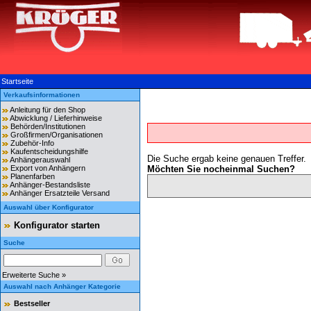
Startseite
Verkaufsinformationen
Anleitung für den Shop
Abwicklung / Lieferhinweise
Behörden/Institutionen
Großfirmen/Organisationen
Zubehör-Info
Kaufentscheidungshilfe
Die Suche ergab keine genauen Treffer.
Anhängerauswahl
Export von Anhängern
Möchten Sie nocheinmal Suchen?
Planenfarben
Anhänger-Bestandsliste
Anhänger Ersatzteile Versand
Auswahl über Konfigurator
Konfigurator starten
Suche
Erweiterte Suche »
Auswahl nach Anhänger Kategorie
Bestseller