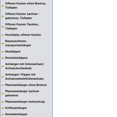
Offener Kasten ohne Bremse,
Tieflader
Offener Kasten 1achser -
gebremst, Tieflader
Offener Kasten Tandem,
Tieflader
Hochlader, offener Kasten
Baumaschinen-
transportanhänger
Heckkipper
Dreiseitenkipper
Anhänger mit Gitteraufsatz/
Aufsatzbordwände
Anhänger / Kipper mit
Aufsatzwände/Gitteraufsatz
Planenanhänger ohne Bremse
Planenanhänger 1achser
gebremst
Planenanhänger mehrachsig
Kofferanhänger
Deckelanhänger