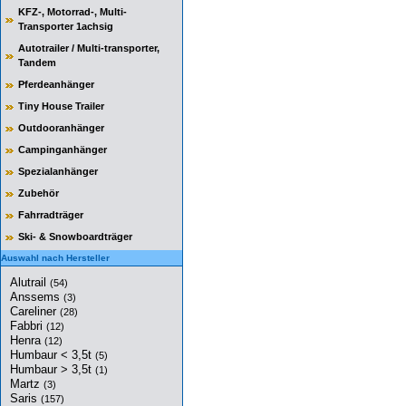
KFZ-, Motorrad-, Multi-
Transporter 1achsig
Autotrailer / Multi-transporter,
Tandem
Pferdeanhänger
Tiny House Trailer
Outdooranhänger
Campinganhänger
Spezialanhänger
Zubehör
Fahrradträger
Ski- & Snowboardträger
Auswahl nach Hersteller
Alutrail
(54)
Anssems
(3)
Careliner
(28)
Fabbri
(12)
Henra
(12)
Humbaur < 3,5t
(5)
Humbaur > 3,5t
(1)
Martz
(3)
Saris
(157)