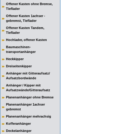
Offener Kasten ohne Bremse,
Tieflader
Offener Kasten 1achser -
gebremst, Tieflader
Offener Kasten Tandem,
Tieflader
Hochlader, offener Kasten
Baumaschinen-
transportanhänger
Heckkipper
Dreiseitenkipper
Anhänger mit Gitteraufsatz/
Aufsatzbordwände
Anhänger / Kipper mit
Aufsatzwände/Gitteraufsatz
Planenanhänger ohne Bremse
Planenanhänger 1achser
gebremst
Planenanhänger mehrachsig
Kofferanhänger
Deckelanhänger