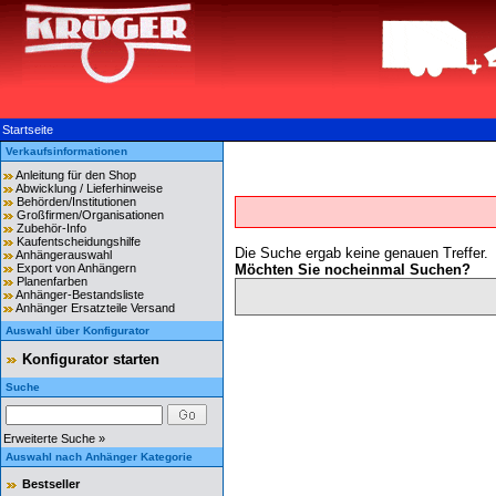
Startseite
Verkaufsinformationen
Anleitung für den Shop
Abwicklung / Lieferhinweise
Behörden/Institutionen
Großfirmen/Organisationen
Zubehör-Info
Kaufentscheidungshilfe
Die Suche ergab keine genauen Treffer.
Anhängerauswahl
Export von Anhängern
Möchten Sie nocheinmal Suchen?
Planenfarben
Anhänger-Bestandsliste
Anhänger Ersatzteile Versand
Auswahl über Konfigurator
Konfigurator starten
Suche
Erweiterte Suche »
Auswahl nach Anhänger Kategorie
Bestseller