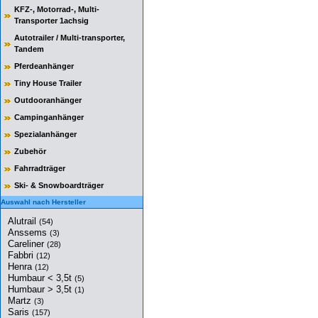
KFZ-, Motorrad-, Multi-
Transporter 1achsig
Autotrailer / Multi-transporter,
Tandem
Pferdeanhänger
Tiny House Trailer
Outdooranhänger
Campinganhänger
Spezialanhänger
Zubehör
Fahrradträger
Ski- & Snowboardträger
Auswahl nach Hersteller
Alutrail
(54)
Anssems
(3)
Careliner
(28)
Fabbri
(12)
Henra
(12)
Humbaur < 3,5t
(5)
Humbaur > 3,5t
(1)
Martz
(3)
Saris
(157)