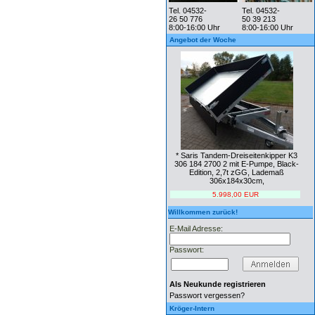
Tel. 04532-
Tel. 04532-
26 50 776
50 39 213
8:00-16:00 Uhr
8:00-16:00 Uhr
Angebot der Woche
* Saris Tandem-Dreiseitenkipper K3
306 184 2700 2 mit E-Pumpe, Black-
Edition, 2,7t zGG, Lademaß
306x184x30cm,
5.998,00 EUR
Willkommen zurück!
E-Mail Adresse:
Passwort:
Als Neukunde registrieren
Passwort vergessen?
Kröger-Intern