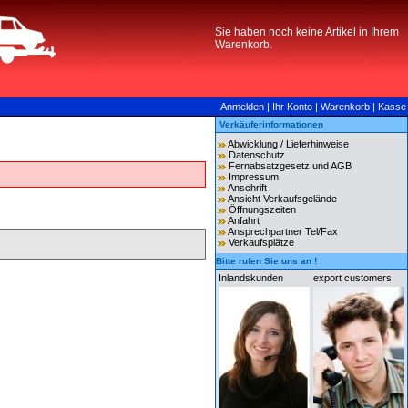
Sie haben noch keine Artikel in Ihrem
Warenkorb.
Anmelden
|
Ihr Konto
|
Warenkorb
|
Kasse
Verkäuferinformationen
Abwicklung / Lieferhinweise
Datenschutz
Fernabsatzgesetz und AGB
Impressum
Anschrift
Ansicht Verkaufsgelände
Öffnungszeiten
Anfahrt
Ansprechpartner Tel/Fax
Verkaufsplätze
Bitte rufen Sie uns an !
Inlandskunden
export customers