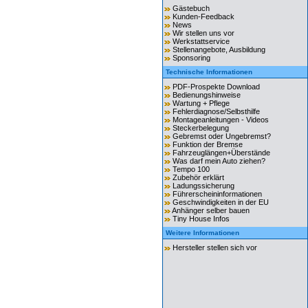
Gästebuch
Kunden-Feedback
News
Wir stellen uns vor
Werkstattservice
Stellenangebote, Ausbildung
Sponsoring
Technische Informationen
PDF-Prospekte Download
Bedienungshinweise
Wartung + Pflege
Fehlerdiagnose/Selbsthilfe
Montageanleitungen - Videos
Steckerbelegung
Gebremst oder Ungebremst?
Funktion der Bremse
Fahrzeuglängen+Überstände
Was darf mein Auto ziehen?
Tempo 100
Zubehör erklärt
Ladungssicherung
Führerscheininformationen
Geschwindigkeiten in der EU
Anhänger selber bauen
Tiny House Infos
Weitere Informationen
Hersteller stellen sich vor