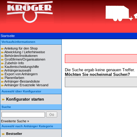
Startseite
Verkaufsinformationen
Anleitung für den Shop
Abwicklung / Lieferhinweise
Behörden/Institutionen
Großfirmen/Organisationen
Zubehör-Info
Kaufentscheidungshilfe
Die Suche ergab keine genauen Treffer.
Anhängerauswahl
Export von Anhängern
Möchten Sie nocheinmal Suchen?
Planenfarben
Anhänger-Bestandsliste
Anhänger Ersatzteile Versand
Auswahl über Konfigurator
Konfigurator starten
Suche
Erweiterte Suche »
Auswahl nach Anhänger Kategorie
Bestseller