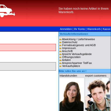
Sie haben noch keine Artikel in Ihrem
Warenkorb.
Anmelden
|
Ihr Konto
|
Warenkorb
|
Kasse
Verkäuferinformationen
Abwicklung / Lieferhinweise
Datenschutz
Fernabsatzgesetz und AGB
Impressum
Anschrift
Ansicht Verkaufsgelände
Öffnungszeiten
Anfahrt
Ansprechpartner Tel/Fax
Verkaufsplätze
Bitte rufen Sie uns an !
Inlandskunden
export customers