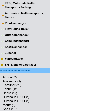
KFZ-, Motorrad-, Multi-
Transporter 1achsig
Autotrailer / Multi-transporter,
Tandem
Pferdeanhänger
Tiny House Trailer
Outdooranhänger
Campinganhänger
Spezialanhänger
Zubehör
Fahrradträger
Ski- & Snowboardträger
Auswahl nach Hersteller
Alutrail
(54)
Anssems
(3)
Careliner
(28)
Fabbri
(12)
Henra
(12)
Humbaur < 3,5t
(5)
Humbaur > 3,5t
(1)
Martz
(3)
Saris
(157)