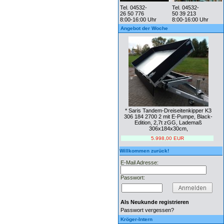
Tel. 04532-
Tel. 04532-
26 50 776
50 39 213
8:00-16:00 Uhr
8:00-16:00 Uhr
Angebot der Woche
* Saris Tandem-Dreiseitenkipper K3
306 184 2700 2 mit E-Pumpe, Black-
Edition, 2,7t zGG, Lademaß
306x184x30cm,
5.998,00 EUR
Willkommen zurück!
E-Mail Adresse:
Passwort:
Als Neukunde registrieren
Passwort vergessen?
Kröger-Intern