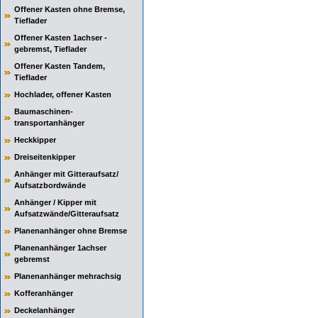
Offener Kasten ohne Bremse,
Tieflader
Offener Kasten 1achser -
gebremst, Tieflader
Offener Kasten Tandem,
Tieflader
Hochlader, offener Kasten
Baumaschinen-
transportanhänger
Heckkipper
Dreiseitenkipper
Anhänger mit Gitteraufsatz/
Aufsatzbordwände
Anhänger / Kipper mit
Aufsatzwände/Gitteraufsatz
Planenanhänger ohne Bremse
Planenanhänger 1achser
gebremst
Planenanhänger mehrachsig
Kofferanhänger
Deckelanhänger