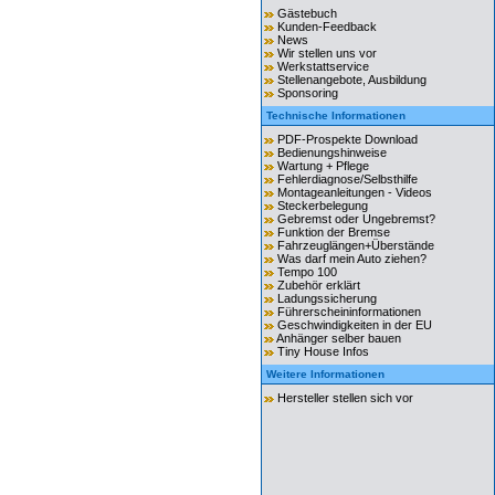
Gästebuch
Kunden-Feedback
News
Wir stellen uns vor
Werkstattservice
Stellenangebote, Ausbildung
Sponsoring
Technische Informationen
PDF-Prospekte Download
Bedienungshinweise
Wartung + Pflege
Fehlerdiagnose/Selbsthilfe
Montageanleitungen - Videos
Steckerbelegung
Gebremst oder Ungebremst?
Funktion der Bremse
Fahrzeuglängen+Überstände
Was darf mein Auto ziehen?
Tempo 100
Zubehör erklärt
Ladungssicherung
Führerscheininformationen
Geschwindigkeiten in der EU
Anhänger selber bauen
Tiny House Infos
Weitere Informationen
Hersteller stellen sich vor