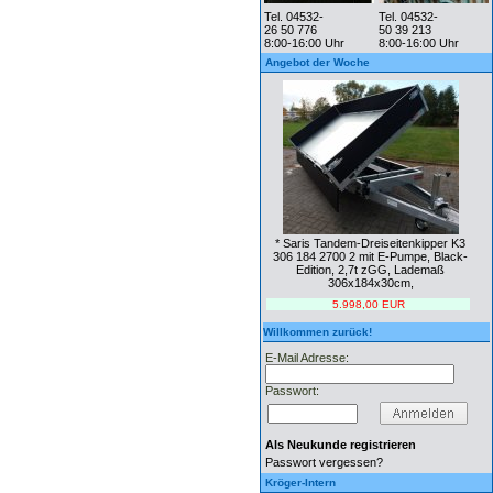
Tel. 04532-
Tel. 04532-
26 50 776
50 39 213
8:00-16:00 Uhr
8:00-16:00 Uhr
Angebot der Woche
* Saris Tandem-Dreiseitenkipper K3
306 184 2700 2 mit E-Pumpe, Black-
Edition, 2,7t zGG, Lademaß
306x184x30cm,
5.998,00 EUR
Willkommen zurück!
E-Mail Adresse:
Passwort:
Als Neukunde registrieren
Passwort vergessen?
Kröger-Intern