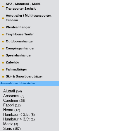
KFZ-, Motorrad-, Multi-
Transporter 1achsig
Autotrailer / Multi-transporter,
Tandem
Pferdeanhänger
Tiny House Trailer
Outdooranhänger
Campinganhänger
Spezialanhänger
Zubehör
Fahrradträger
Ski- & Snowboardträger
Auswahl nach Hersteller
Alutrail
(54)
Anssems
(3)
Careliner
(28)
Fabbri
(12)
Henra
(12)
Humbaur < 3,5t
(5)
Humbaur > 3,5t
(1)
Martz
(3)
Saris
(157)