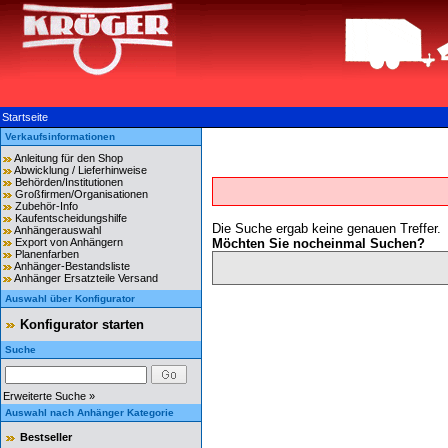
Startseite
Verkaufsinformationen
Anleitung für den Shop
Abwicklung / Lieferhinweise
Behörden/Institutionen
Großfirmen/Organisationen
Zubehör-Info
Kaufentscheidungshilfe
Die Suche ergab keine genauen Treffer.
Anhängerauswahl
Export von Anhängern
Möchten Sie nocheinmal Suchen?
Planenfarben
Anhänger-Bestandsliste
Anhänger Ersatzteile Versand
Auswahl über Konfigurator
Konfigurator starten
Suche
Erweiterte Suche »
Auswahl nach Anhänger Kategorie
Bestseller