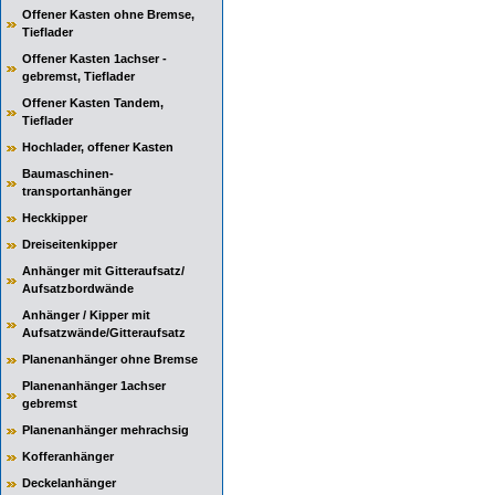
Offener Kasten ohne Bremse,
Tieflader
Offener Kasten 1achser -
gebremst, Tieflader
Offener Kasten Tandem,
Tieflader
Hochlader, offener Kasten
Baumaschinen-
transportanhänger
Heckkipper
Dreiseitenkipper
Anhänger mit Gitteraufsatz/
Aufsatzbordwände
Anhänger / Kipper mit
Aufsatzwände/Gitteraufsatz
Planenanhänger ohne Bremse
Planenanhänger 1achser
gebremst
Planenanhänger mehrachsig
Kofferanhänger
Deckelanhänger