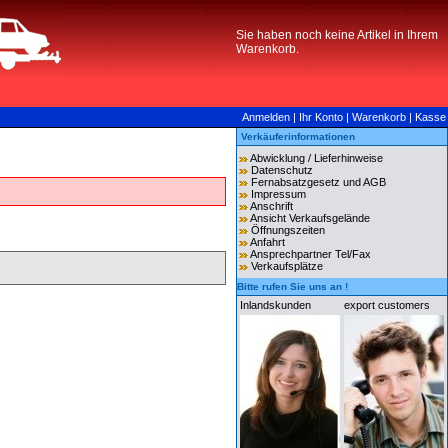
Sie haben noch keine Artikel in Ihrem
Warenkorb.
Anmelden
|
Ihr Konto
|
Warenkorb
|
Kasse
Verkäuferinformationen
Abwicklung / Lieferhinweise
Datenschutz
Fernabsatzgesetz und AGB
Impressum
Anschrift
Ansicht Verkaufsgelände
Öffnungszeiten
Anfahrt
Ansprechpartner Tel/Fax
Verkaufsplätze
Bitte rufen Sie uns an !
Inlandskunden
export customers