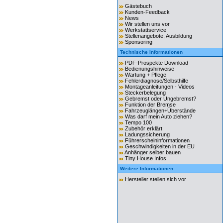
Gästebuch
Kunden-Feedback
News
Wir stellen uns vor
Werkstattservice
Stellenangebote, Ausbildung
Sponsoring
Technische Informationen
PDF-Prospekte Download
Bedienungshinweise
Wartung + Pflege
Fehlerdiagnose/Selbsthilfe
Montageanleitungen - Videos
Steckerbelegung
Gebremst oder Ungebremst?
Funktion der Bremse
Fahrzeuglängen+Überstände
Was darf mein Auto ziehen?
Tempo 100
Zubehör erklärt
Ladungssicherung
Führerscheininformationen
Geschwindigkeiten in der EU
Anhänger selber bauen
Tiny House Infos
Weitere Informationen
Hersteller stellen sich vor