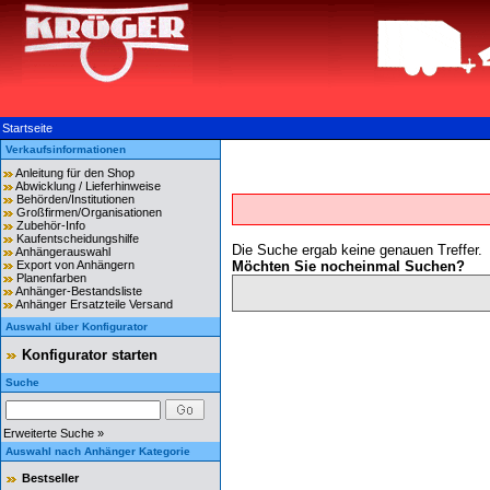
Startseite
Verkaufsinformationen
Anleitung für den Shop
Abwicklung / Lieferhinweise
Behörden/Institutionen
Großfirmen/Organisationen
Zubehör-Info
Kaufentscheidungshilfe
Die Suche ergab keine genauen Treffer.
Anhängerauswahl
Export von Anhängern
Möchten Sie nocheinmal Suchen?
Planenfarben
Anhänger-Bestandsliste
Anhänger Ersatzteile Versand
Auswahl über Konfigurator
Konfigurator starten
Suche
Erweiterte Suche »
Auswahl nach Anhänger Kategorie
Bestseller