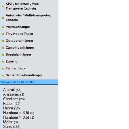
KFZ-, Motorrad-, Multi-
Transporter 1achsig
Autotrailer / Multi-transporter,
Tandem
Pferdeanhänger
Tiny House Trailer
Outdooranhänger
Campinganhänger
Spezialanhänger
Zubehör
Fahrradträger
Ski- & Snowboardträger
Auswahl nach Hersteller
Alutrail
(54)
Anssems
(3)
Careliner
(28)
Fabbri
(12)
Henra
(12)
Humbaur < 3,5t
(5)
Humbaur > 3,5t
(1)
Martz
(3)
Saris
(157)