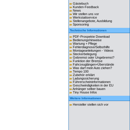
Gästebuch
Kunden-Feedback
News
Wir stellen uns vor
Werkstattservice
Stellenangebote, Ausbildung
Sponsoring
Technische Informationen
PDF-Prospekte Download
Bedienungshinweise
Wartung + Pflege
Fehlerdiagnose/Selbsthilfe
Montageanleitungen - Videos
Steckerbelegung
Gebremst oder Ungebremst?
Funktion der Bremse
Fahrzeuglängen+Überstände
Was darf mein Auto ziehen?
Tempo 100
Zubehör erklärt
Ladungssicherung
Führerscheininformationen
Geschwindigkeiten in der EU
Anhänger selber bauen
Tiny House Infos
Weitere Informationen
Hersteller stellen sich vor