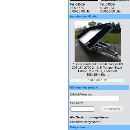
Tel. 04532-
Tel. 04532-
26 50 776
50 39 213
8:00-16:00 Uhr
8:00-16:00 Uhr
Angebot der Woche
* Saris Tandem-Dreiseitenkipper K3
306 184 2700 2 mit E-Pumpe, Black-
Edition, 2,7t zGG, Lademaß
306x184x30cm,
5.998,00 EUR
Willkommen zurück!
E-Mail Adresse:
Passwort:
Als Neukunde registrieren
Passwort vergessen?
Kröger-Intern