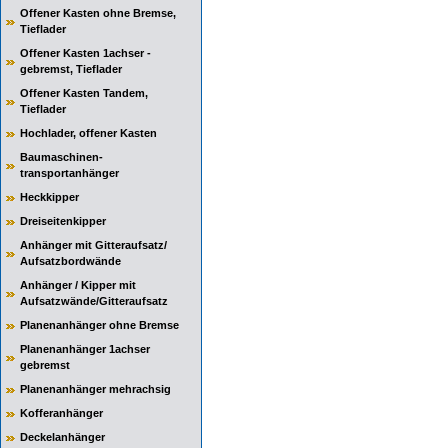
Offener Kasten ohne Bremse,
Tieflader
Offener Kasten 1achser -
gebremst, Tieflader
Offener Kasten Tandem,
Tieflader
Hochlader, offener Kasten
Baumaschinen-
transportanhänger
Heckkipper
Dreiseitenkipper
Anhänger mit Gitteraufsatz/
Aufsatzbordwände
Anhänger / Kipper mit
Aufsatzwände/Gitteraufsatz
Planenanhänger ohne Bremse
Planenanhänger 1achser
gebremst
Planenanhänger mehrachsig
Kofferanhänger
Deckelanhänger