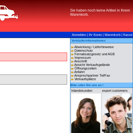
Sie haben noch keine Artikel in Ihrem
Warenkorb.
Anmelden
|
Ihr Konto
|
Warenkorb
|
Kasse
Verkäuferinformationen
Abwicklung / Lieferhinweise
Datenschutz
Fernabsatzgesetz und AGB
Impressum
Anschrift
Ansicht Verkaufsgelände
Öffnungszeiten
Anfahrt
Ansprechpartner Tel/Fax
Verkaufsplätze
Bitte rufen Sie uns an !
Inlandskunden
export customers