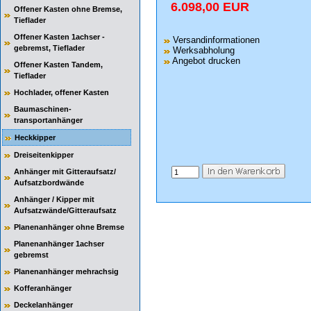
6.098,00 EUR
Offener Kasten ohne Bremse,
Tieflader
Offener Kasten 1achser -
Versandinformationen
gebremst, Tieflader
Werksabholung
Angebot drucken
Offener Kasten Tandem,
Tieflader
Hochlader, offener Kasten
Baumaschinen-
transportanhänger
Heckkipper
Dreiseitenkipper
Anhänger mit Gitteraufsatz/
Aufsatzbordwände
Anhänger / Kipper mit
Aufsatzwände/Gitteraufsatz
Planenanhänger ohne Bremse
Planenanhänger 1achser
gebremst
Planenanhänger mehrachsig
Kofferanhänger
Deckelanhänger