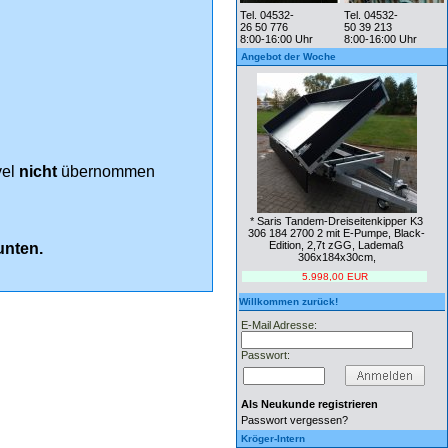
Tel. 04532-
Tel. 04532-
26 50 776
50 39 213
8:00-16:00 Uhr
8:00-16:00 Uhr
Angebot der Woche
vel
nicht
übernommen
* Saris Tandem-Dreiseitenkipper K3
306 184 2700 2 mit E-Pumpe, Black-
Edition, 2,7t zGG, Lademaß
unten.
306x184x30cm,
5.998,00 EUR
Willkommen zurück!
E-Mail Adresse:
Passwort:
Als Neukunde registrieren
Passwort vergessen?
Kröger-Intern