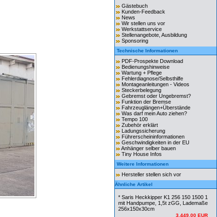
Gästebuch
Kunden-Feedback
News
Wir stellen uns vor
Werkstattservice
Stellenangebote, Ausbildung
Sponsoring
Technische Informationen
PDF-Prospekte Download
Bedienungshinweise
Wartung + Pflege
Fehlerdiagnose/Selbsthilfe
Montageanleitungen - Videos
Steckerbelegung
Gebremst oder Ungebremst?
Funktion der Bremse
Fahrzeuglängen+Überstände
Was darf mein Auto ziehen?
Tempo 100
Zubehör erklärt
Ladungssicherung
Führerscheininformationen
Geschwindigkeiten in der EU
Anhänger selber bauen
Tiny House Infos
Weitere Informationen
Hersteller stellen sich vor
Ähnliche Artikel
* Saris Heckkipper K1 256 150 1500 1
mit Handpumpe, 1,5t zGG, Lademaße
256x150x30cm
3.449,00 EUR