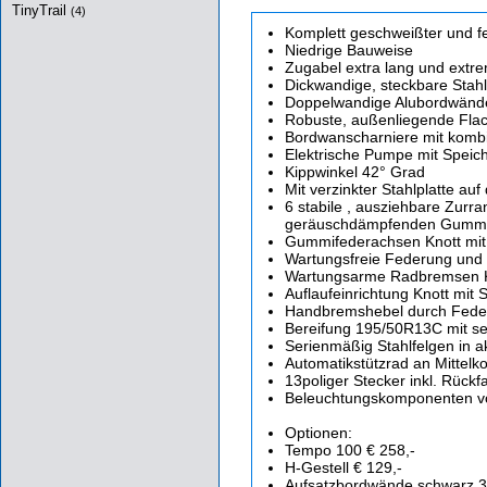
TinyTrail
(4)
Komplett geschweißter und f
Niedrige Bauweise
Zugabel extra lang und extre
Dickwandige, steckbare Sta
Doppelwandige Alubordwände m
Robuste, außenliegende Fla
Bordwanscharniere mit kombi
Elektrische Pumpe mit Speich
Kippwinkel 42° Grad
Mit verzinkter Stahlplatte a
6 stabile , ausziehbare Zurra
geräuschdämpfenden Gummi
Gummifederachsen Knott mit 
Wartungsfreie Federung und 
Wartungsarme Radbremsen Kn
Auflaufeinrichtung Knott mit 
Handbremshebel durch Federu
Bereifung 195/50R13C mit se
Serienmäßig Stahlfelgen in ak
Automatikstützrad an Mittelko
13poliger Stecker inkl. Rückf
Beleuchtungskomponenten v
Optionen:
Tempo 100 € 258,-
H-Gestell € 129,-
Aufsatzbordwände schwarz 3