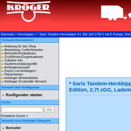
Startseite
»
Heckkipper
»
* Saris Tandem-Heckkipper K1 306 184 2700 2 mit E-Pumpe, Ra
Verkaufsinformationen
Anleitung für den Shop
Abwicklung / Lieferhinweise
Behörden/Institutionen
Großfirmen/Organisationen
Zubehör-Info
Kaufentscheidungshilfe
Anhängerauswahl
Export von Anhängern
Planenfarben
Anhänger-Bestandsliste
Anhänger Ersatzteile Versand
* Saris Tandem-Heckkipp
Auswahl über Konfigurator
Edition, 2,7t zGG, Lad
Konfigurator starten
Suche
Erweiterte Suche »
Auswahl nach Anhänger Kategorie
Bestseller