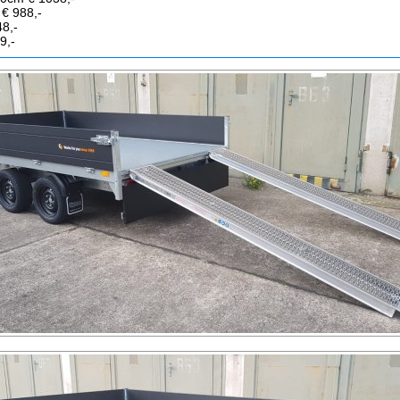
 € 988,-
48,-
9,-