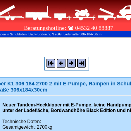
Beratungshotline:
04532 40 88887
mpen in Schubladen, Black-Edition, 2,7t zGG, Lademaße 306x184x30cm
er K1 306 184 2700 2 mit E-Pumpe, Rampen in Schub
emaße 306x184x30cm
Neuer Tandem-Heckkipper mit E-Pumpe, keine Handpump
unter der Ladefläche, Bordwandhöhe Black Edition und n
Technische Daten:
Gesamtgewicht: 2700kg