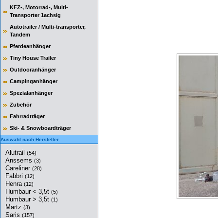
KFZ-, Motorrad-, Multi-
Transporter 1achsig
Autotrailer / Multi-transporter,
Tandem
Pferdeanhänger
Tiny House Trailer
Outdooranhänger
Campinganhänger
Spezialanhänger
Zubehör
Fahrradträger
Ski- & Snowboardträger
Auswahl nach Hersteller
Alutrail
(54)
Anssems
(3)
Careliner
(28)
Fabbri
(12)
Henra
(12)
Humbaur < 3,5t
(5)
Humbaur > 3,5t
(1)
Martz
(3)
Saris
(157)