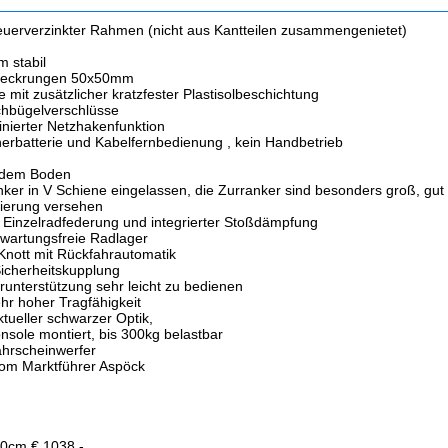
euerverzinkter Rahmen (nicht aus Kantteilen zusammengenietet)
m stabil
hleckrungen 50x50mm
it zusätzlicher kratzfester Plastisolbeschichtung
chbügelverschlüsse
nierter Netzhakenfunktion
erbatterie und Kabelfernbedienung , kein Handbetrieb
uf dem Boden
nker in V Schiene eingelassen, die Zurranker sind besonders groß, gut 
erung versehen
Einzelradfederung und integrierter Stoßdämpfung
wartungsfreie Radlager
ott mit Rückfahrautomatik
Sicherheitskupplung
nterstützung sehr leicht zu bedienen
hr hoher Tragfähigkeit
tueller schwarzer Optik,
nsole montiert, bis 300kg belastbar
ahrscheinwerfer
om Marktführer Aspöck
0cm € 1038,-