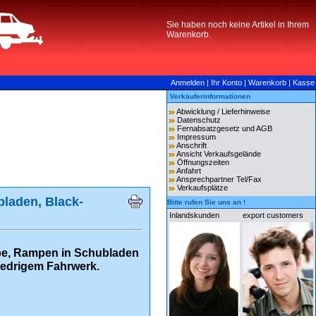
Sie haben noch keine Artikel in Ihrem
Warenkorb.
Anmelden
|
Ihr Konto
|
Warenkorb
|
Kasse
Verkäuferinformationen
Abwicklung / Lieferhinweise
Datenschutz
Fernabsatzgesetz und AGB
Impressum
Anschrift
Ansicht Verkaufsgelände
Öffnungszeiten
Anfahrt
Ansprechpartner Tel/Fax
Verkaufsplätze
laden, Black-
Bitte rufen Sie uns an !
Inlandskunden
export customers
e, Rampen in Schubladen
iedrigem Fahrwerk.