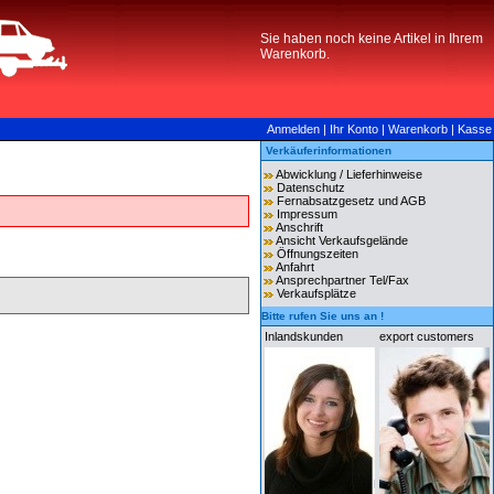
Sie haben noch keine Artikel in Ihrem
Warenkorb.
Anmelden
|
Ihr Konto
|
Warenkorb
|
Kasse
Verkäuferinformationen
Abwicklung / Lieferhinweise
Datenschutz
Fernabsatzgesetz und AGB
Impressum
Anschrift
Ansicht Verkaufsgelände
Öffnungszeiten
Anfahrt
Ansprechpartner Tel/Fax
Verkaufsplätze
Bitte rufen Sie uns an !
Inlandskunden
export customers