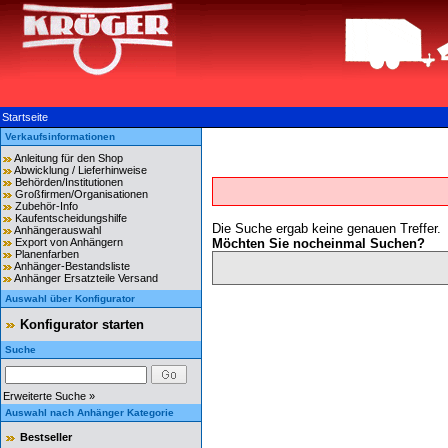
Startseite
Verkaufsinformationen
Anleitung für den Shop
Abwicklung / Lieferhinweise
Behörden/Institutionen
Großfirmen/Organisationen
Zubehör-Info
Kaufentscheidungshilfe
Die Suche ergab keine genauen Treffer.
Anhängerauswahl
Export von Anhängern
Möchten Sie nocheinmal Suchen?
Planenfarben
Anhänger-Bestandsliste
Anhänger Ersatzteile Versand
Auswahl über Konfigurator
Konfigurator starten
Suche
Erweiterte Suche »
Auswahl nach Anhänger Kategorie
Bestseller