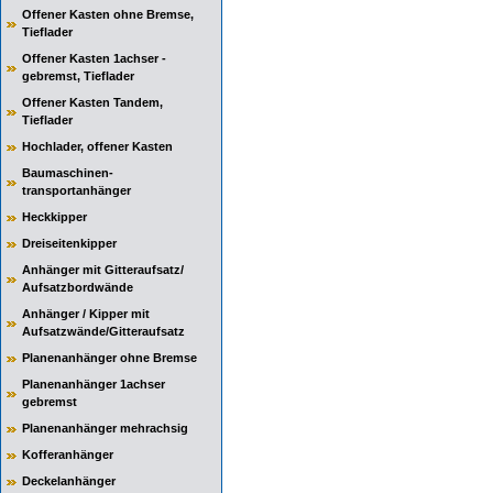
Offener Kasten ohne Bremse,
Tieflader
Offener Kasten 1achser -
gebremst, Tieflader
Offener Kasten Tandem,
Tieflader
Hochlader, offener Kasten
Baumaschinen-
transportanhänger
Heckkipper
Dreiseitenkipper
Anhänger mit Gitteraufsatz/
Aufsatzbordwände
Anhänger / Kipper mit
Aufsatzwände/Gitteraufsatz
Planenanhänger ohne Bremse
Planenanhänger 1achser
gebremst
Planenanhänger mehrachsig
Kofferanhänger
Deckelanhänger