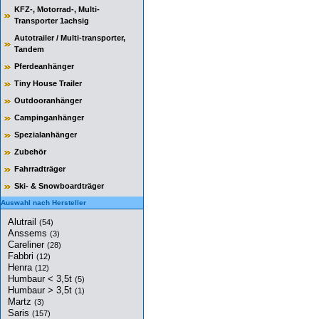
KFZ-, Motorrad-, Multi-
Transporter 1achsig
Autotrailer / Multi-transporter,
Tandem
Pferdeanhänger
Tiny House Trailer
Outdooranhänger
Campinganhänger
Spezialanhänger
Zubehör
Fahrradträger
Ski- & Snowboardträger
Auswahl nach Hersteller
Alutrail
(54)
Anssems
(3)
Careliner
(28)
Fabbri
(12)
Henra
(12)
Humbaur < 3,5t
(5)
Humbaur > 3,5t
(1)
Martz
(3)
Saris
(157)