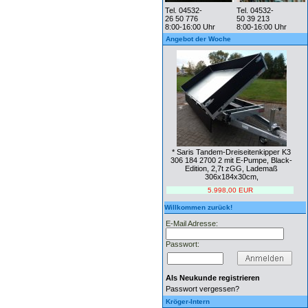
Tel. 04532-
Tel. 04532-
26 50 776
50 39 213
8:00-16:00 Uhr
8:00-16:00 Uhr
Angebot der Woche
* Saris Tandem-Dreiseitenkipper K3
306 184 2700 2 mit E-Pumpe, Black-
Edition, 2,7t zGG, Lademaß
306x184x30cm,
5.998,00 EUR
Willkommen zurück!
E-Mail Adresse:
Passwort:
Als Neukunde registrieren
Passwort vergessen?
Kröger-Intern