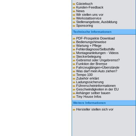
Gästebuch
Kunden-Feedback
News
Wir stellen uns vor
Werkstattservice
Stellenangebote, Ausbildung
Sponsoring
Technische Informationen
PDF-Prospekte Download
Bedienungshinweise
Wartung + Pflege
Fehlerdiagnose/Selbsthilfe
Montageanleitungen - Videos
Steckerbelegung
Gebremst oder Ungebremst?
Funktion der Bremse
Fahrzeuglängen+Überstände
Was darf mein Auto ziehen?
Tempo 100
Zubehör erklärt
Ladungssicherung
Führerscheininformationen
Geschwindigkeiten in der EU
Anhänger selber bauen
Tiny House Infos
Weitere Informationen
Hersteller stellen sich vor